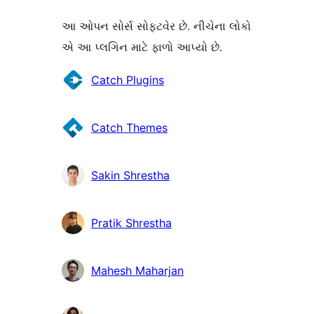
આ ઓપન સોર્સ સોફ્ટવેર છે. નીચેના લોકો
એ આ પ્લગિન માટે ફાળો આપ્યો છે.
ફાળો
Catch Plugins
આપનારા
Catch Themes
Sakin Shrestha
Pratik Shrestha
Mahesh Maharjan