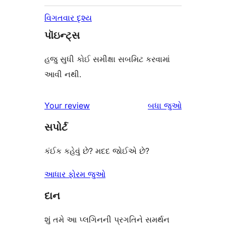
વિગતવાર દૃશ્ય
પૉઇન્ટ્સ
હજુ સુધી કોઈ સમીક્ષા સબમિટ કરવામાં
આવી નથી.
સમીક્ષાઓ
Your review
બધા
જુઓ
સપોર્ટ
કંઈક કહેવું છે? મદદ જોઈએ છે?
આધાર ફોરમ જુઓ
દાન
શું તમે આ પ્લગિનની પ્રગતિને સમર્થન