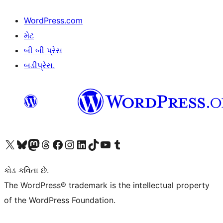
WordPress.com
મેટ
બી બી પ્રેસ
બડીપ્રેસ.
અમારા X (અગાઉ ટ્વિટર) એકાઉન્ટની મુલાકાત લો
અમારા Bluesky એકાઉન્ટની મુલાકાત લો
અમારા માસ્ટોડોન એકાઉન્ટની મુલાકાત લો
અમારા Threads એકાઉન્ટની મુલાકાત લો
અમારા ફેસબુક પેજની મુલાકાત લો
અમારા ઇન્સ્ટાગ્રામ એકાઉન્ટની મુલાકાત લો
અમારા LinkedIn એકાઉન્ટની મુલાકાત લો
અમારા TikTok એકાઉન્ટની મુલાકાત લો
અમારી YouTube ચેનલની મુલાકાત લો
અમારા Tumblr એકાઉન્ટની મુલાકાત લો
કોડ કવિતા છે.
The WordPress® trademark is the intellectual property
of the WordPress Foundation.