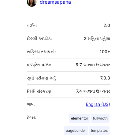
dreamsapana
મેટા
વર્ઝન
2.0
છેલ્લી અપડેટ:
2 મહિના
પહેલા
સક્રિય સ્થાપનો:
100+
વર્ડપ્રેસ વર્ઝન
5.7 અથવા ઉચ્ચતર
સુધી પરીક્ષણ કર્યું
7.0.3
PHP સંસ્કરણ
7.4 અથવા ઉચ્ચતર
ભાષા
English (US)
ટૅગ્સ:
elementor
fullwidth
pagebuilder
templates