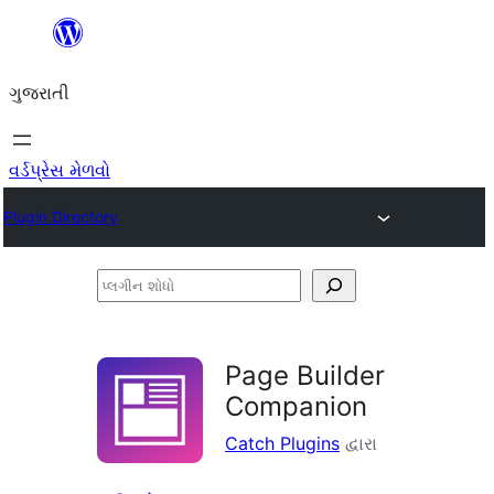
કંટેન્ટ(લખાણ)
પર
ગુજરાતી
જાઓ
વર્ડપ્રેસ મેળવો
Plugin Directory
પ્લગીન
શોધો
Page Builder
Companion
Catch Plugins
દ્વારા