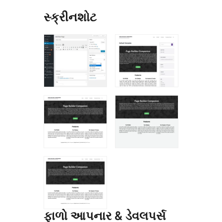
સ્ક્રીનશોટ
ફાળો આપનાર & ડેવલપર્સ