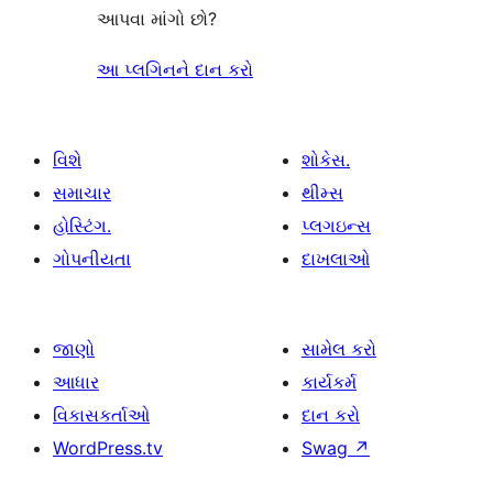
આપવા માંગો છો?
આ પ્લગિનને દાન કરો
વિશે
શોકેસ.
સમાચાર
થીમ્સ
હોસ્ટિંગ.
પ્લગઇન્સ
ગોપનીયતા
દાખલાઓ
જાણો
સામેલ કરો
આધાર
કાર્યકર્મ
વિકાસકર્તાઓ
દાન કરો
WordPress.tv
Swag
↗