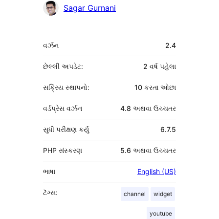
Sagar Gurnani
મેટા
વર્ઝન
2.4
છેલ્લી અપડેટ:
2 વર્ષ
પહેલા
સક્રિય સ્થાપનો:
10 કરતા ઓછા
વર્ડપ્રેસ વર્ઝન
4.8 અથવા ઉચ્ચતર
સુધી પરીક્ષણ કર્યું
6.7.5
PHP સંસ્કરણ
5.6 અથવા ઉચ્ચતર
ભાષા
English (US)
ટૅગ્સ:
channel
widget
youtube