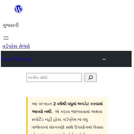
કંટેન્ટ(લખાણ)
પર
ગુજરાતી
જાઓ
વર્ડપ્રેસ મેળવો
Plugin Directory
પ્લગીન
શોધો
આ પલ્ગઇન
2 વર્ષથી વધુમાં અપડેટ કરવામાં
આવ્યો નથી
. એ કદાચ જાળવવામાં અથવા
સપોર્ટેડ નહી હોય. વર્ડપ્રેસ ના વધુ
તાજેતરનાં સંસ્કરણો સાથે ઉપયોગમાં લેવાય