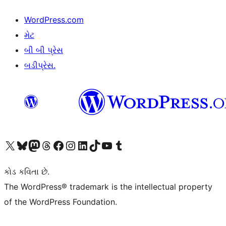
WordPress.com
મેટ
બી બી પ્રેસ
બડીપ્રેસ.
અમારા X (અગાઉ ટ્વિટર) એકાઉન્ટની મુલાકાત લો
અમારા Bluesky એકાઉન્ટની મુલાકાત લો
અમારા માસ્ટોડોન એકાઉન્ટની મુલાકાત લો
અમારા Threads એકાઉન્ટની મુલાકાત લો
અમારા ફેસબુક પેજની મુલાકાત લો
અમારા ઇન્સ્ટાગ્રામ એકાઉન્ટની મુલાકાત લો
અમારા LinkedIn એકાઉન્ટની મુલાકાત લો
અમારા TikTok એકાઉન્ટની મુલાકાત લો
અમારી YouTube ચેનલની મુલાકાત લો
અમારા Tumblr એકાઉન્ટની મુલાકાત લો
કોડ કવિતા છે.
The WordPress® trademark is the intellectual property
of the WordPress Foundation.