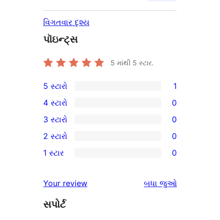
વિગતવાર દૃશ્ય
પૉઇન્ટ્સ
5 માંથી
5
સ્ટાર.
5 સ્ટારો
1
1
4 સ્ટારો
0
5-
0
3 સ્ટારો
0
સ્ટાર
4-
0
2 સ્ટારો
0
સમીક્ષા
સ્ટાર
3-
0
1 સ્ટાર
0
સમીક્ષાઓ
સ્ટાર
2-
0
સમીક્ષાઓ
સ્ટાર
1-
સમીક્ષાઓ
Your review
બધા
જુઓ
સમીક્ષાઓ
સ્ટાર
સપોર્ટ
સમીક્ષાઓ