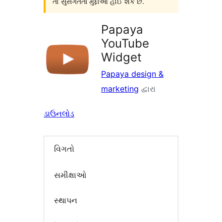
તો સુસંગતતા મુદ્દાઓ હોઈ શકે છે.
Papaya
YouTube
Widget
Papaya design &
marketing
દ્વારા
ડાઉનલોડ
વિગતો
સમીક્ષાઓ
સ્થાપન