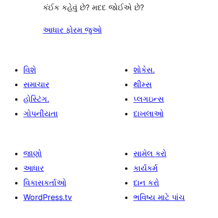
કંઈક કહેવું છે? મદદ જોઈએ છે?
આધાર ફોરમ જુઓ
વિશે
શોકેસ.
સમાચાર
થીમ્સ
હોસ્ટિંગ.
પ્લગઇન્સ
ગોપનીયતા
દાખલાઓ
જાણો
સામેલ કરો
આધાર
કાર્યકર્મ
વિકાસકર્તાઓ
દાન કરો
WordPress.tv
ભવિષ્ય માટે પાંચ