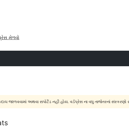
પ્રેસ મેળવો
દાચ જાળવવામાં અથવા સપોર્ટેડ નહી હોય. વર્ડપ્રેસ ના વધુ તાજેતરનાં સંસ્કરણો 
ats