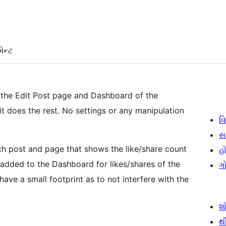
ેન્ટ
o the Edit Post page and Dashboard of the
it does the rest. No settings or any manipulation
વિ
સ
h post and page that shows the like/share count
હો
 added to the Dashboard for likes/shares of the
ગ
ave a small footprint as to not interfere with the
શ
થ