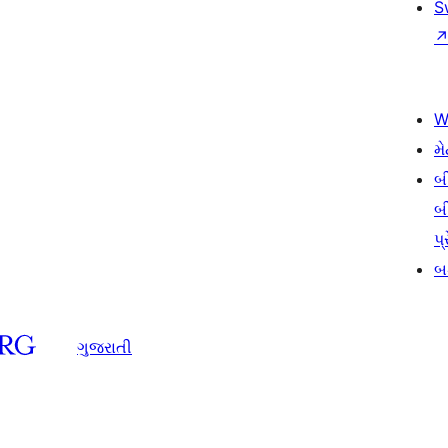
S
W
મે
બ
બ
પ્
બડ
ગુજરાતી