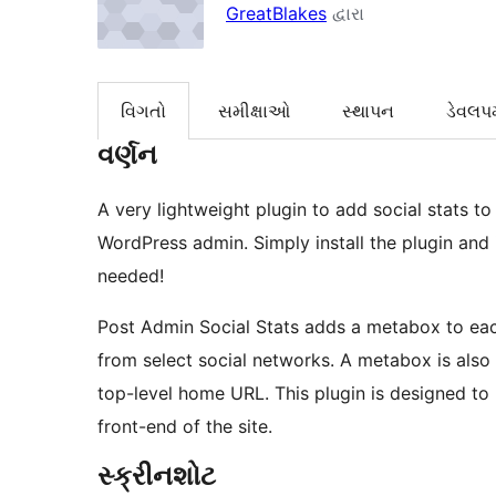
GreatBlakes
દ્વારા
વિગતો
સમીક્ષાઓ
સ્થાપન
ડેવલપમ
વર્ણન
A very lightweight plugin to add social stats t
WordPress admin. Simply install the plugin and 
needed!
Post Admin Social Stats adds a metabox to eac
from select social networks. A metabox is also
top-level home URL. This plugin is designed to h
front-end of the site.
સ્ક્રીનશોટ