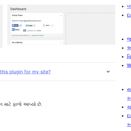
પ
દ
જ
આ
વ
W
his plugin for my site?
સ
ક
 માટે ફાળો આપ્યો છે.
કા
દ
ક