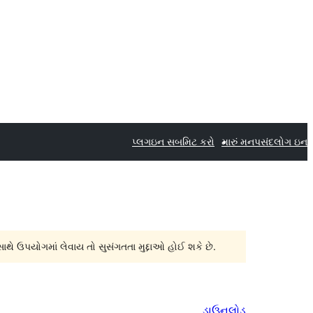
પ્લગઇન સબમિટ કરો
મારું મનપસંદ
લોગ ઇન
સાથે ઉપયોગમાં લેવાય તો સુસંગતતા મુદ્દાઓ હોઈ શકે છે.
ડાઉનલોડ