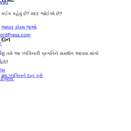
wag
↗
કંઈક કહેવું છે? મદદ જોઈએ છે?
આધાર ફોરમ જુઓ
ordPress.com
દાન
ટ
ી
શું તમે આ પ્લગિનની પ્રગતિને સમર્થન આપવા માંગો
ી
છો?
રેસ
આ પ્લગિનને દાન કરો
ીપ્રેસ.