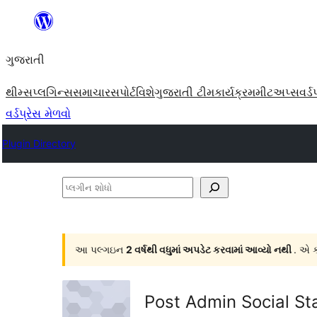
કંટેન્ટ(લખાણ)
પર
ગુજરાતી
જાઓ
થીમ્સ
પ્લગિન્સ
સમાચાર
સપોર્ટ
વિશે
ગુજરાતી ટીમ
કાર્યક્રમ
મીટઅપ્સ
વર્ડ
વર્ડપ્રેસ મેળવો
Plugin Directory
પ્લગીન
શોધો
આ પલ્ગઇન
2 વર્ષથી વધુમાં અપડેટ કરવામાં આવ્યો નથી
. એ ક
Post Admin Social St