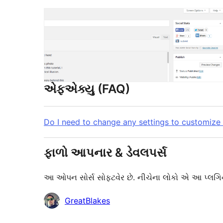
એફએક્યુ (FAQ)
Do I need to change any settings to customize t
ફાળો આપનાર & ડેવલપર્સ
આ ઓપન સોર્સ સોફ્ટવેર છે. નીચેના લોકો એ આ પ્લગિન
ફાળો
GreatBlakes
આપનારા