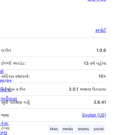
સપોર્ટ
મેટા
વર્ઝન
1.0.6
છેલ્લી અપડેટ:
13 વર્ષ
પહેલા
શે
સક્રિય સ્થાપનો:
10+
માચાર
સ્ટિંગ.
વર્ડપ્રેસ વર્ઝન
3.0.1 અથવા ઉચ્ચતર
ોપનીયતા
સુધી પરીક્ષણ કર્યું
3.8.41
ભાષા
English (US)
ોકેસ.
ટૅગ્સ:
likes
media
shares
social
ીમ્સ