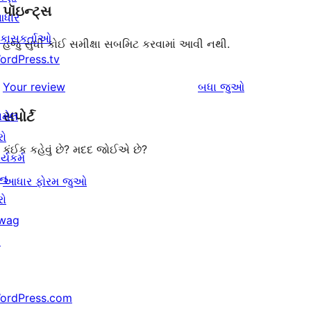
પૉઇન્ટ્સ
ધાર
િકાસકર્તાઓ
હજુ સુધી કોઈ સમીક્ષા સબમિટ કરવામાં આવી નથી.
ordPress.tv
સમીક્ષાઓ
Your review
બધા
જુઓ
સપોર્ટ
ામેલ
રો
કંઈક કહેવું છે? મદદ જોઈએ છે?
ર્યકર્મ
ાન
આધાર ફોરમ જુઓ
રો
wag
↗
ordPress.com