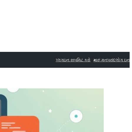
પ્લગઇન સબમિટ કરો
મારું મનપસંદ
લોગ ઇન