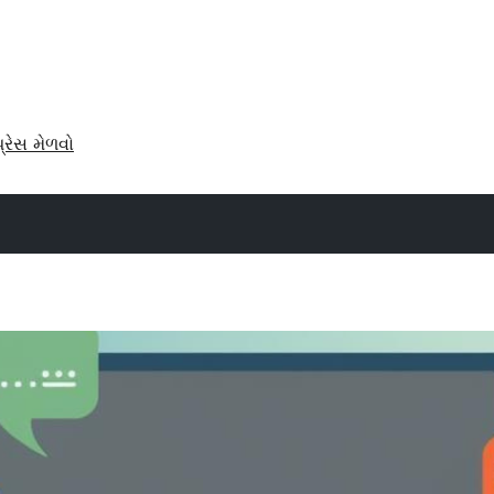
પ્રેસ મેળવો