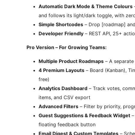
Automatic Dark Mode & Theme Colours
and follows its light/dark toggle, with z
Simple Shortcodes
– Drop [roadmap] and
Developer Friendly
– REST API, 25+ action
Pro Version – For Growing Teams:
Multiple Product Roadmaps
– A separate
4 Premium Layouts
– Board (Kanban), Time
free)
Analytics Dashboard
– Track votes, comm
items, and CSV export
Advanced Filters
– Filter by priority, pro
Guest Suggestions & Feedback Widget
– 
floating feedback button
Email Digest & Custom Templates
– Sched