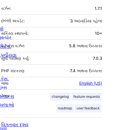
મેટા
વર્ઝન
1.7.1
છેલ્લી અપડેટ:
3 અઠવાડિયા
પહેલા
શે
સક્રિય સ્થાપનો:
10+
માચાર
સ્ટિંગ.
વર્ડપ્રેસ વર્ઝન
5.8 અથવા ઉચ્ચતર
ોપનીયતા
સુધી પરીક્ષણ કર્યું
7.0.3
PHP સંસ્કરણ
7.4 અથવા ઉચ્ચતર
ોકેસ.
ભાષા
English (US)
ીમ્સ
્લગઇન્સ
ટૅગ્સ:
changelog
feature requests
ાખલાઓ
roadmap
user feedback
વિગતવાર દૃશ્ય
ાણો