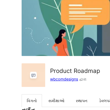
Product Roadmap
wbcomdesigns
દ્વારા
વિગતો
સમીક્ષાઓ
સ્થાપન
ડેવલપમ