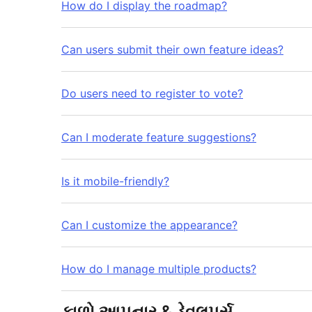
How do I display the roadmap?
Can users submit their own feature ideas?
Do users need to register to vote?
Can I moderate feature suggestions?
Is it mobile-friendly?
Can I customize the appearance?
How do I manage multiple products?
ફાળો આપનાર & ડેવલપર્સ