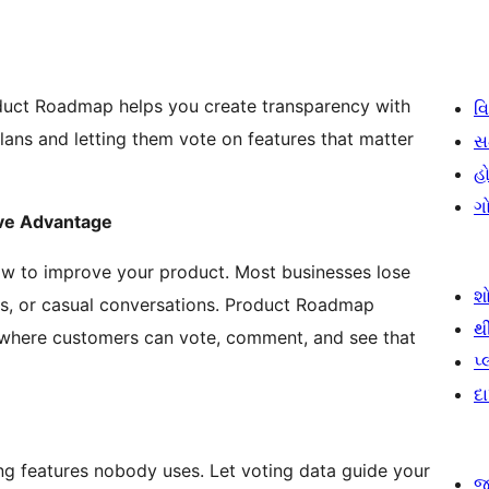
oduct Roadmap helps you create transparency with
વિ
ans and letting them vote on features that matter
સ
હો
ગ
ive Advantage
w to improve your product. Most businesses lose
શ
ils, or casual conversations. Product Roadmap
થ
 where customers can vote, comment, and see that
પ
દ
ing features nobody uses. Let voting data guide your
જ