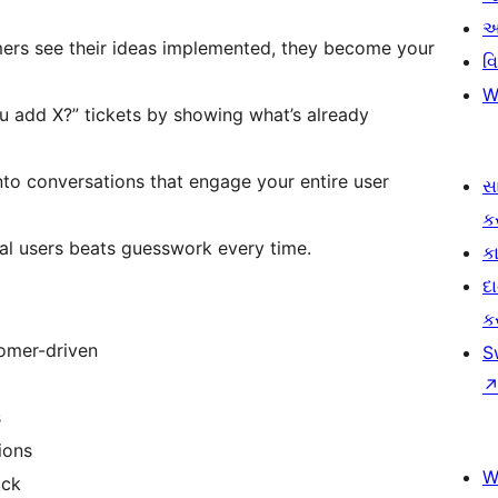
આ
ers see their ideas implemented, they become your
વ
W
u add X?” tickets by showing what’s already
into conversations that engage your entire user
સ
ક
eal users beats guesswork every time.
કા
દ
ક
omer-driven
S
s
ions
W
ack