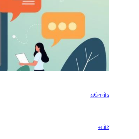
ડાઉનલોડ
સપોર્ટ