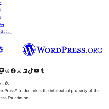
ટ
ી
ી
રેસ
ીપ્રેસ.
ટોડોન એકાઉન્ટની મુલાકાત લો
અમારા Threads એકાઉન્ટની મુલાકાત લો
અમારા ફેસબુક પેજની મુલાકાત લો
અમારા ઇન્સ્ટાગ્રામ એકાઉન્ટની મુલાકાત લો
અમારા LinkedIn એકાઉન્ટની મુલાકાત લો
અમારા TikTok એકાઉન્ટની મુલાકાત લો
અમારી YouTube ચેનલની મુલાકાત લો
અમારા Tumblr એકાઉન્ટની મુલાકાત લો
તા છે.
rdPress® trademark is the intellectual property of the
ess Foundation.