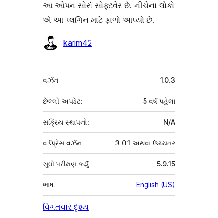
આ ઓપન સોર્સ સોફ્ટવેર છે. નીચેના લોકો
એ આ પ્લગિન માટે ફાળો આપ્યો છે.
ફાળો
karim42
આપનારા
મેટા
વર્ઝન
1.0.3
છેલ્લી અપડેટ:
5 વર્ષ
પહેલા
સક્રિય સ્થાપનો:
N/A
વર્ડપ્રેસ વર્ઝન
3.0.1 અથવા ઉચ્ચતર
સુધી પરીક્ષણ કર્યું
5.9.15
ભાષા
English (US)
વિગતવાર દૃશ્ય