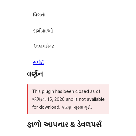
વિગતો
સમીક્ષાઓ
ડેવલપમેન્ટ
સપોર્ટ
વર્ણન
This plugin has been closed as of
એપ્રિલ 15, 2026 and is not available
for download. કારણ: સુરક્ષા મુદ્દો.
ફાળો આપનાર & ડેવલપર્સ