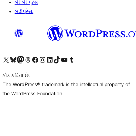
બી બી પ્રેસ
બડીપ્રેસ.
અમારા X (અગાઉ ટ્વિટર) એકાઉન્ટની મુલાકાત લો
અમારા Bluesky એકાઉન્ટની મુલાકાત લો
અમારા માસ્ટોડોન એકાઉન્ટની મુલાકાત લો
અમારા Threads એકાઉન્ટની મુલાકાત લો
અમારા ફેસબુક પેજની મુલાકાત લો
અમારા ઇન્સ્ટાગ્રામ એકાઉન્ટની મુલાકાત લો
અમારા LinkedIn એકાઉન્ટની મુલાકાત લો
અમારા TikTok એકાઉન્ટની મુલાકાત લો
અમારી YouTube ચેનલની મુલાકાત લો
અમારા Tumblr એકાઉન્ટની મુલાકાત લો
કોડ કવિતા છે.
The WordPress® trademark is the intellectual property of
the WordPress Foundation.