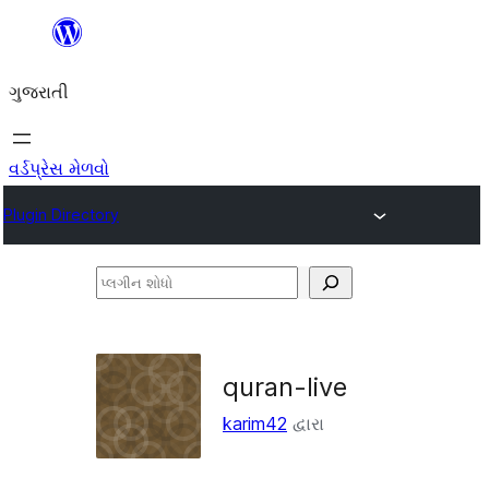
કંટેન્ટ(લખાણ)
પર
ગુજરાતી
જાઓ
વર્ડપ્રેસ મેળવો
Plugin Directory
પ્લગીન
શોધો
quran-live
karim42
દ્વારા