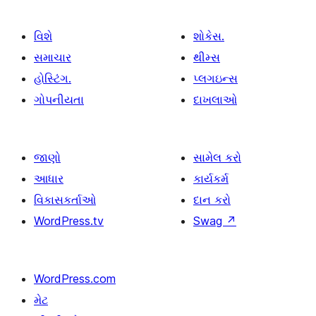
વિશે
શોકેસ.
સમાચાર
થીમ્સ
હોસ્ટિંગ.
પ્લગઇન્સ
ગોપનીયતા
દાખલાઓ
જાણો
સામેલ કરો
આધાર
કાર્યકર્મ
વિકાસકર્તાઓ
દાન કરો
WordPress.tv
Swag
↗
WordPress.com
મેટ