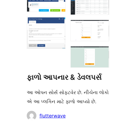
ફાળો આપનાર & ડેવલપર્સ
આ ઓપન સોર્સ સોફ્ટવેર છે. નીચેના લોકો
એ આ પ્લગિન માટે ફાળો આપ્યો છે.
ફાળો
flutterwave
આપનારા