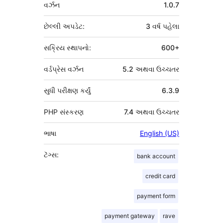
મેટા
વર્ઝન
1.0.7
છેલ્લી અપડેટ:
3 વર્ષ
પહેલા
સક્રિય સ્થાપનો:
600+
વર્ડપ્રેસ વર્ઝન
5.2 અથવા ઉચ્ચતર
સુધી પરીક્ષણ કર્યું
6.3.9
PHP સંસ્કરણ
7.4 અથવા ઉચ્ચતર
ભાષા
English (US)
ટૅગ્સ:
bank account
credit card
payment form
payment gateway
rave