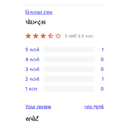
વિગતવાર દૃશ્ય
પૉઇન્ટ્સ
5 માંથી
3.5
સ્ટાર.
5 સ્ટારો
1
1
4 સ્ટારો
0
5-
0
3 સ્ટારો
0
સ્ટાર
4-
0
2 સ્ટારો
1
સમીક્ષા
સ્ટાર
3-
1
1 સ્ટાર
0
સમીક્ષાઓ
સ્ટાર
2-
0
સમીક્ષાઓ
સ્ટાર
1-
સમીક્ષાઓ
Your review
બધા
જુઓ
સમીક્ષા
સ્ટાર
સપોર્ટ
સમીક્ષાઓ