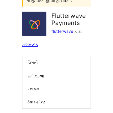
તો સુસંગતતા મુદ્દાઓ હોઈ શકે છે.
Flutterwave
Payments
flutterwave
દ્વારા
ડાઉનલોડ
વિગતો
સમીક્ષાઓ
સ્થાપન
ડેવલપમેન્ટ