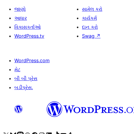
જાણો
સામેલ કરો
આધાર
કાર્યકર્મ
વિકાસકર્તાઓ
દાન કરો
WordPress.tv
Swag
↗
WordPress.com
મેટ
બી બી પ્રેસ
બડીપ્રેસ.