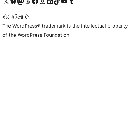
અમારા X (અગાઉ ટ્વિટર) એકાઉન્ટની મુલાકાત લો
અમારા Bluesky એકાઉન્ટની મુલાકાત લો
અમારા માસ્ટોડોન એકાઉન્ટની મુલાકાત લો
અમારા Threads એકાઉન્ટની મુલાકાત લો
અમારા ફેસબુક પેજની મુલાકાત લો
અમારા ઇન્સ્ટાગ્રામ એકાઉન્ટની મુલાકાત લો
અમારા LinkedIn એકાઉન્ટની મુલાકાત લો
અમારા TikTok એકાઉન્ટની મુલાકાત લો
અમારી YouTube ચેનલની મુલાકાત લો
અમારા Tumblr એકાઉન્ટની મુલાકાત લો
કોડ કવિતા છે.
The WordPress® trademark is the intellectual property
of the WordPress Foundation.