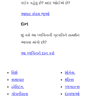
કંઈક કહેવું છે? મદદ જોઈએ છે?
આધાર ફોરમ જુઓ
દાન
શું તમે આ પ્લગિનની પ્રગતિને સમર્થન
આપવા માંગો છો?
આ પ્લગિનને દાન કરો
વિશે
શોકેસ.
સમાચાર
થીમ્સ
હોસ્ટિંગ.
પ્લગઇન્સ
ગોપનીયતા
દાખલાઓ