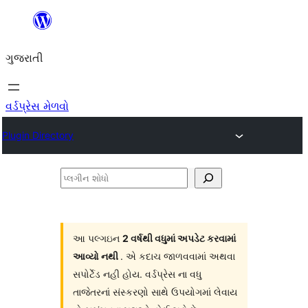
કંટેન્ટ(લખાણ)
પર
ગુજરાતી
જાઓ
વર્ડપ્રેસ મેળવો
Plugin Directory
પ્લગીન
શોધો
આ પલ્ગઇન
2 વર્ષથી વધુમાં અપડેટ કરવામાં
આવ્યો નથી
. એ કદાચ જાળવવામાં અથવા
સપોર્ટેડ નહી હોય. વર્ડપ્રેસ ના વધુ
તાજેતરનાં સંસ્કરણો સાથે ઉપયોગમાં લેવાય