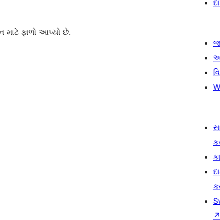
દ
 માટે ફાળો આપ્યો છે.
જ
આ
વ
W
સ
ક
કા
દ
ક
S