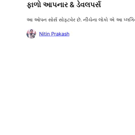
ફાળો આપનાર & ડેવલપર્સ
આ ઓપન સોર્સ સોફ્ટવેર છે. નીચેના લોકો એ આ પ્લગિન
ફાળો
Nitin Prakash
આપનારા