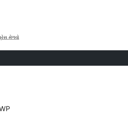
પ્રેસ મેળવો
 WP