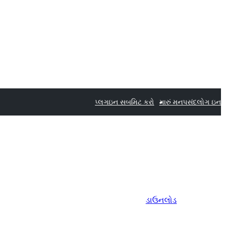
પ્લગઇન સબમિટ કરો
મારું મનપસંદ
લોગ ઇન
ડાઉનલોડ