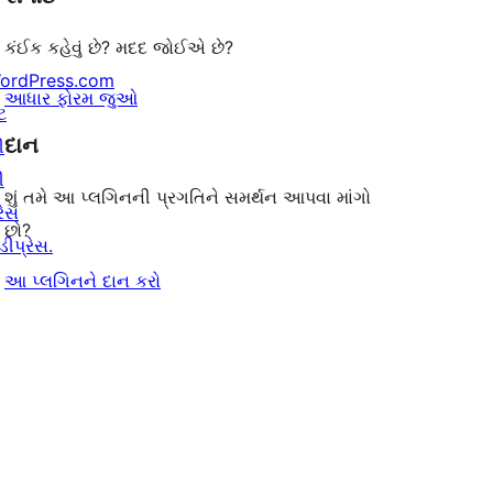
કંઈક કહેવું છે? મદદ જોઈએ છે?
ordPress.com
આધાર ફોરમ જુઓ
ટ
દાન
ી
ી
શું તમે આ પ્લગિનની પ્રગતિને સમર્થન આપવા માંગો
રેસ
છો?
ીપ્રેસ.
આ પ્લગિનને દાન કરો