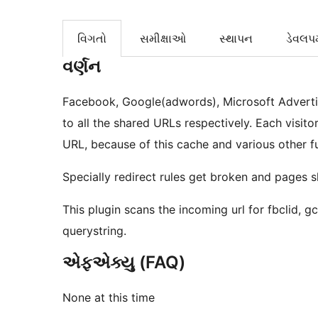
વિગતો
સમીક્ષાઓ
સ્થાપન
ડેવલપમ
વર્ણન
Facebook, Google(adwords), Microsoft Advertis
to all the shared URLs respectively. Each visi
URL, because of this cache and various other f
Specially redirect rules get broken and pages
This plugin scans the incoming url for fbclid, gc
querystring.
એફએક્યુ (FAQ)
None at this time