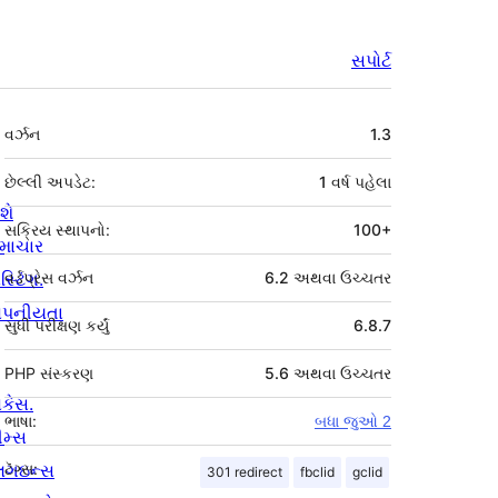
સપોર્ટ
મેટા
વર્ઝન
1.3
છેલ્લી અપડેટ:
1 વર્ષ
પહેલા
શે
સક્રિય સ્થાપનો:
100+
માચાર
સ્ટિંગ.
વર્ડપ્રેસ વર્ઝન
6.2 અથવા ઉચ્ચતર
ોપનીયતા
સુધી પરીક્ષણ કર્યું
6.8.7
PHP સંસ્કરણ
5.6 અથવા ઉચ્ચતર
ોકેસ.
ભાષા:
બધા જુઓ 2
ીમ્સ
્લગઇન્સ
ટૅગ્સ:
301 redirect
fbclid
gclid