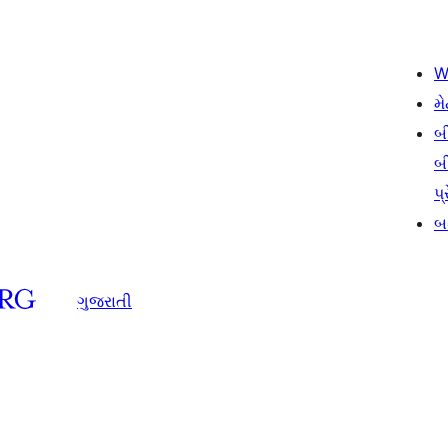
W
મે
બ
બ
પ્
બડ
ગુજરાતી