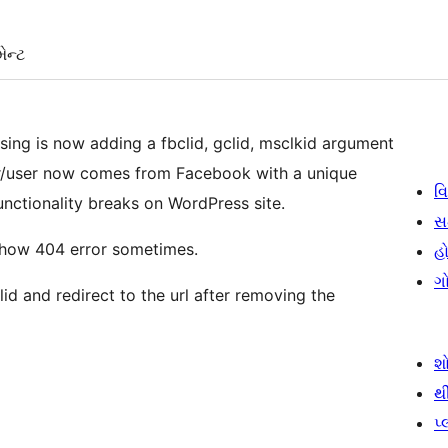
ેન્ટ
ing is now adding a fbclid, gclid, msclkid argument
tor/user now comes from Facebook with a unique
વિ
unctionality breaks on WordPress site.
સ
 show 404 error sometimes.
હો
ગ
lid and redirect to the url after removing the
શ
થ
પ