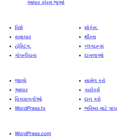
આધાર ફોરમ જુઓ
વિશે
શોકેસ.
સમાચાર
થીમ્સ
હોસ્ટિંગ.
પ્લગઇન્સ
ગોપનીયતા
દાખલાઓ
જાણો
સામેલ કરો
આધાર
કાર્યકર્મ
વિકાસકર્તાઓ
દાન કરો
WordPress.tv
ભવિષ્ય માટે પાંચ
WordPress.com