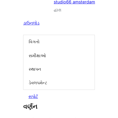
studio66 amsterdam
દ્વારા
ડાઉનલોડ
વિગતો
સમીક્ષાઓ
સ્થાપન
ડેવલપમેન્ટ
સપોર્ટ
વર્ણન