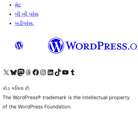
મેટ
બી બી પ્રેસ
બડીપ્રેસ.
અમારા X (અગાઉ ટ્વિટર) એકાઉન્ટની મુલાકાત લો
અમારા Bluesky એકાઉન્ટની મુલાકાત લો
અમારા માસ્ટોડોન એકાઉન્ટની મુલાકાત લો
અમારા Threads એકાઉન્ટની મુલાકાત લો
અમારા ફેસબુક પેજની મુલાકાત લો
અમારા ઇન્સ્ટાગ્રામ એકાઉન્ટની મુલાકાત લો
અમારા LinkedIn એકાઉન્ટની મુલાકાત લો
અમારા TikTok એકાઉન્ટની મુલાકાત લો
અમારી YouTube ચેનલની મુલાકાત લો
અમારા Tumblr એકાઉન્ટની મુલાકાત લો
કોડ કવિતા છે.
The WordPress® trademark is the intellectual property
of the WordPress Foundation.