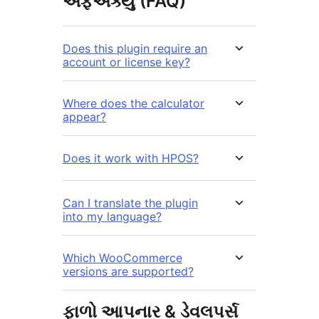
એફએક્યુ (FAQ)
Does this plugin require an
account or license key?
Where does the calculator
appear?
Does it work with HPOS?
Can I translate the plugin
into my language?
Which WooCommerce
versions are supported?
ફાળો આપનાર & ડેવલપર્સ