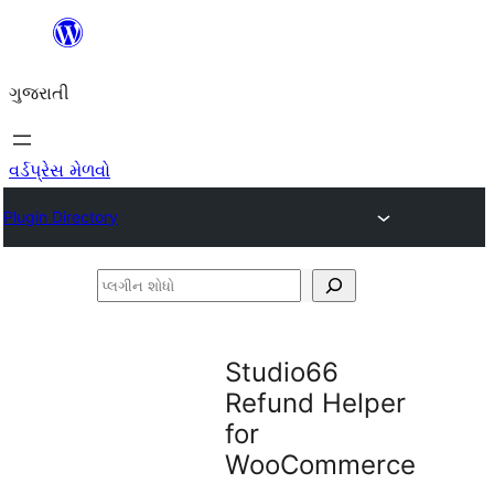
કંટેન્ટ(લખાણ)
પર
ગુજરાતી
જાઓ
વર્ડપ્રેસ મેળવો
Plugin Directory
પ્લગીન
શોધો
Studio66
Refund Helper
for
WooCommerce