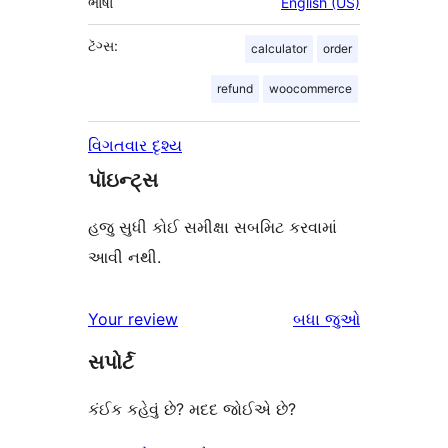
ભાષા
English (US)
ટૅગ્સ:
calculator
order
refund
woocommerce
વિગતવાર દૃશ્ય
પૉઇન્ટ્સ
હજુ સુધી કોઈ સમીક્ષા સબમિટ કરવામાં
આવી નથી.
સમીક્ષાઓ
Your review
બધા
જુઓ
સપોર્ટ
કંઈક કહેવું છે? મદદ જોઈએ છે?