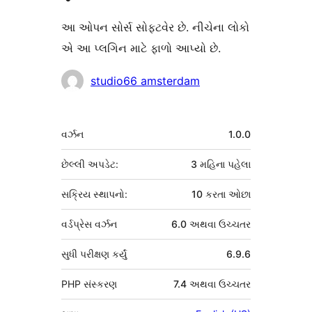
આ ઓપન સોર્સ સોફ્ટવેર છે. નીચેના લોકો
એ આ પ્લગિન માટે ફાળો આપ્યો છે.
ફાળો
studio66 amsterdam
આપનારા
મેટા
વર્ઝન
1.0.0
છેલ્લી અપડેટ:
3 મહિના
પહેલા
સક્રિય સ્થાપનો:
10 કરતા ઓછા
વર્ડપ્રેસ વર્ઝન
6.0 અથવા ઉચ્ચતર
સુધી પરીક્ષણ કર્યું
6.9.6
PHP સંસ્કરણ
7.4 અથવા ઉચ્ચતર