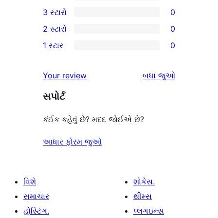
5-
1
3 સ્ટારો
0
સ્ટાર
4-
0
2 સ્ટારો
0
સમીક્ષાઓ
સ્ટાર
3-
0
1 સ્ટાર
0
સમીક્ષા
સ્ટાર
2-
0
સમીક્ષાઓ
સ્ટાર
1-
સમીક્ષાઓ
Your review
બધા
જુઓ
સમીક્ષાઓ
સ્ટાર
સપોર્ટ
સમીક્ષાઓ
કંઈક કહેવું છે? મદદ જોઈએ છે?
આધાર ફોરમ જુઓ
વિશે
શોકેસ.
સમાચાર
થીમ્સ
હોસ્ટિંગ.
પ્લગઇન્સ