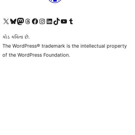
અમારા X (અગાઉ ટ્વિટર) એકાઉન્ટની મુલાકાત લો
અમારા Bluesky એકાઉન્ટની મુલાકાત લો
અમારા માસ્ટોડોન એકાઉન્ટની મુલાકાત લો
અમારા Threads એકાઉન્ટની મુલાકાત લો
અમારા ફેસબુક પેજની મુલાકાત લો
અમારા ઇન્સ્ટાગ્રામ એકાઉન્ટની મુલાકાત લો
અમારા LinkedIn એકાઉન્ટની મુલાકાત લો
અમારા TikTok એકાઉન્ટની મુલાકાત લો
અમારી YouTube ચેનલની મુલાકાત લો
અમારા Tumblr એકાઉન્ટની મુલાકાત લો
કોડ કવિતા છે.
The WordPress® trademark is the intellectual property
of the WordPress Foundation.