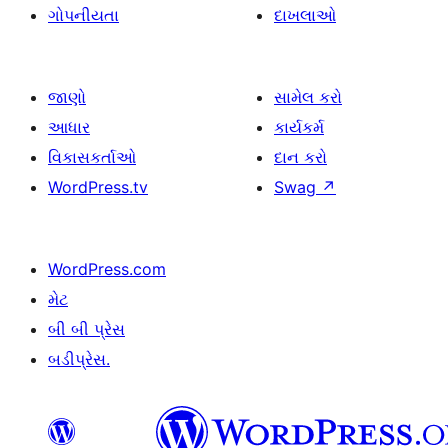
ગોપનીયતા
દાખલાઓ
જાણો
સામેલ કરો
આધાર
કાર્યકર્મ
વિકાસકર્તાઓ
દાન કરો
WordPress.tv
Swag
↗
WordPress.com
મેટ
બી બી પ્રેસ
બડીપ્રેસ.