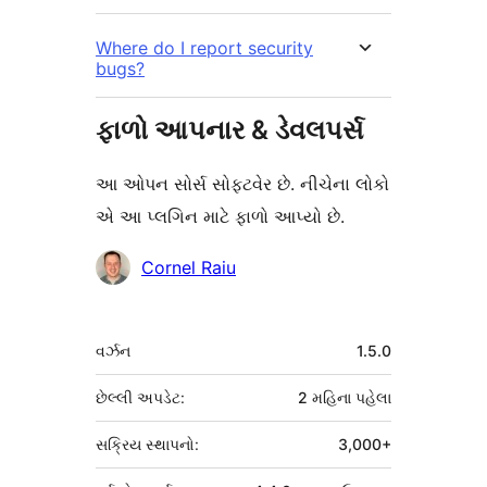
Where do I report security
bugs?
ફાળો આપનાર & ડેવલપર્સ
આ ઓપન સોર્સ સોફ્ટવેર છે. નીચેના લોકો
એ આ પ્લગિન માટે ફાળો આપ્યો છે.
ફાળો
Cornel Raiu
આપનારા
મેટા
વર્ઝન
1.5.0
છેલ્લી અપડેટ:
2 મહિના
પહેલા
સક્રિય સ્થાપનો:
3,000+