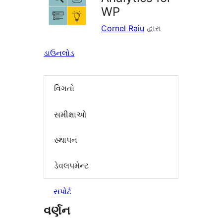
WP
Cornel Raiu
દ્વારા
ડાઉનલોડ
વિગતો
સમીક્ષાઓ
સ્થાપન
ડેવલપમેન્ટ
સપોર્ટ
વર્ણન