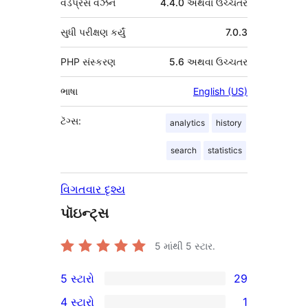
વર્ડપ્રેસ વર્ઝન
4.4.0 અથવા ઉચ્ચતર
સુધી પરીક્ષણ કર્યું
7.0.3
PHP સંસ્કરણ
5.6 અથવા ઉચ્ચતર
ભાષા
English (US)
ટૅગ્સ:
analytics
history
search
statistics
વિગતવાર દૃશ્ય
પૉઇન્ટ્સ
5 માંથી
5
સ્ટાર.
5 સ્ટારો
29
29
4 સ્ટારો
1