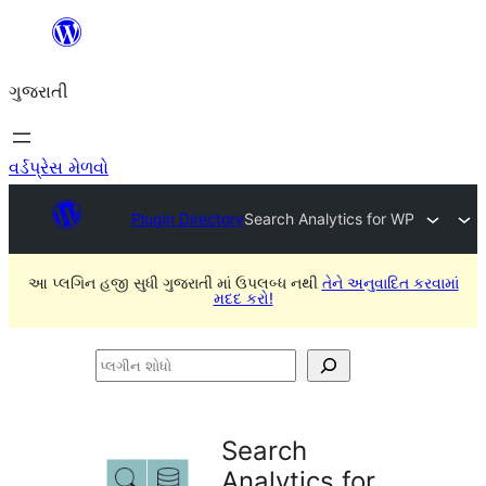
કંટેન્ટ(લખાણ)
પર
ગુજરાતી
જાઓ
વર્ડપ્રેસ મેળવો
Plugin Directory
Search Analytics for WP
આ પ્લગિન હજી સુધી ગુજરાતી માં ઉપલબ્ધ નથી
તેને અનુવાદિત કરવામાં
મદદ કરો!
પ્લગીન
શોધો
Search
Analytics for