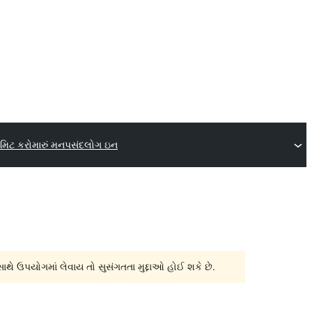
મિટ કરો
મારું મનપસંદ
લોગ ઇન
સાથે ઉપયોગમાં લેવાય તો સુસંગતતા મુદ્દાઓ હોઈ શકે છે.