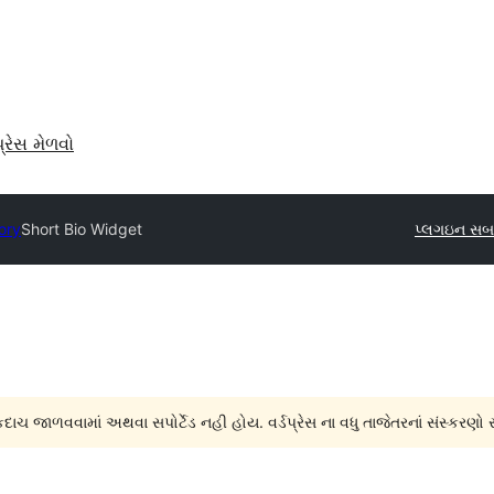
પ્રેસ મેળવો
ory
Short Bio Widget
પ્લગઇન સબ
દાચ જાળવવામાં અથવા સપોર્ટેડ નહી હોય. વર્ડપ્રેસ ના વધુ તાજેતરનાં સંસ્કરણો 