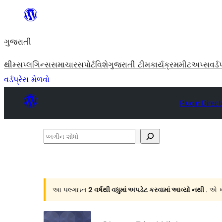
કંટેન્ટ(લખાણ)
પર
ગુજરાતી
જાઓ
થીમ્સ
પ્લગિન્સ
સમાચાર
સપોર્ટ
વિશે
ગુજરાતી ટીમ
કાર્યક્રમ
મીટઅપ્સ
વર્ડ
વર્ડપ્રેસ મેળવો
Plugin Direct
પ્લગીન
શોધો
આ પલ્ગઇન
2 વર્ષથી વધુમાં અપડેટ કરવામાં આવ્યો નથી
. એ ક