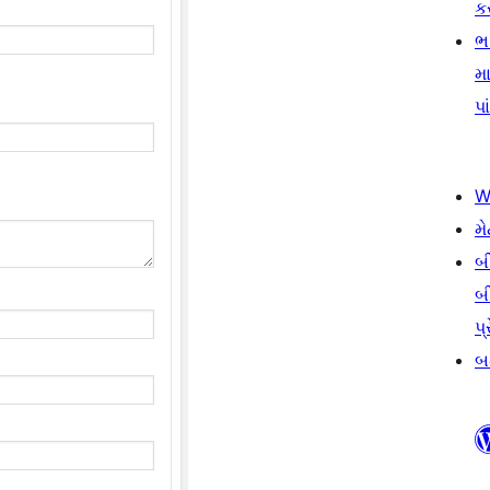
ક
ભ
મા
પા
W
મે
બ
બ
પ્
બડ