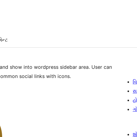
ેન્ટ
y and show into wordpress sidebar area. User can
common social links with icons.
વિ
સ
હો
ગ
શ