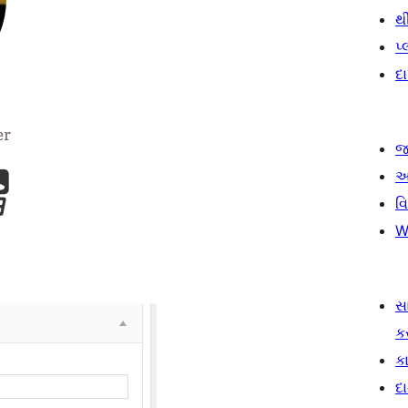
થ
પ
દ
જ
આ
વ
W
સ
ક
કા
દ