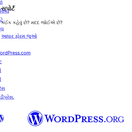
રો
સપોર્ટ
સમીક્ષાઓ
વિષ્ય
ટે
કંઈક કહેવું છે? મદદ જોઈએ છે?
ંચ
આધાર ફોરમ જુઓ
ordPress.com
ટ
ી
ી
રેસ
ીપ્રેસ.