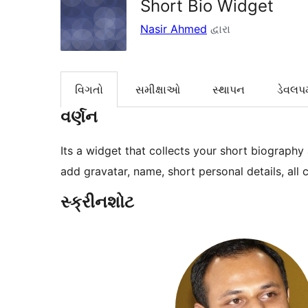
Short Bio Widget
Nasir Ahmed
દ્વારા
વિગતો
સમીક્ષાઓ
સ્થાપન
ડેવલપમ
વર્ણન
Its a widget that collects your short biograph
add gravatar, name, short personal details, all 
સ્ક્રીનશોટ