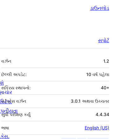
ડાઉનલોડ
સપોર્ટ
મેટા
વર્ઝન
1.2
છેલ્લી અપડેટ:
10 વર્ષ
પહેલા
શે
સક્રિય સ્થાપનો:
40+
માચાર
સ્ટિંગ.
વર્ડપ્રેસ વર્ઝન
3.0.1 અથવા ઉચ્ચતર
ોપનીયતા
સુધી પરીક્ષણ કર્યું
4.4.34
ભાષા
English (US)
ોકેસ.