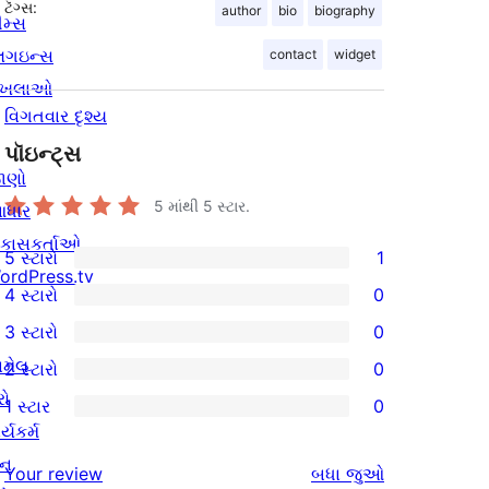
ટૅગ્સ:
author
bio
biography
ીમ્સ
્લગઇન્સ
contact
widget
ાખલાઓ
વિગતવાર દૃશ્ય
પૉઇન્ટ્સ
ાણો
5 માંથી
5
સ્ટાર.
ધાર
િકાસકર્તાઓ
5 સ્ટારો
1
1
ordPress.tv
4 સ્ટારો
0
5-
0
3 સ્ટારો
0
સ્ટાર
4-
0
ામેલ
2 સ્ટારો
0
સમીક્ષા
સ્ટાર
3-
0
રો
1 સ્ટાર
0
સમીક્ષાઓ
સ્ટાર
2-
0
ર્યકર્મ
સમીક્ષાઓ
સ્ટાર
1-
ાન
સમીક્ષાઓ
Your review
બધા
જુઓ
સમીક્ષાઓ
સ્ટાર