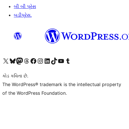
બી બી પ્રેસ
બડીપ્રેસ.
અમારા X (અગાઉ ટ્વિટર) એકાઉન્ટની મુલાકાત લો
અમારા Bluesky એકાઉન્ટની મુલાકાત લો
અમારા માસ્ટોડોન એકાઉન્ટની મુલાકાત લો
અમારા Threads એકાઉન્ટની મુલાકાત લો
અમારા ફેસબુક પેજની મુલાકાત લો
અમારા ઇન્સ્ટાગ્રામ એકાઉન્ટની મુલાકાત લો
અમારા LinkedIn એકાઉન્ટની મુલાકાત લો
અમારા TikTok એકાઉન્ટની મુલાકાત લો
અમારી YouTube ચેનલની મુલાકાત લો
અમારા Tumblr એકાઉન્ટની મુલાકાત લો
કોડ કવિતા છે.
The WordPress® trademark is the intellectual property
of the WordPress Foundation.