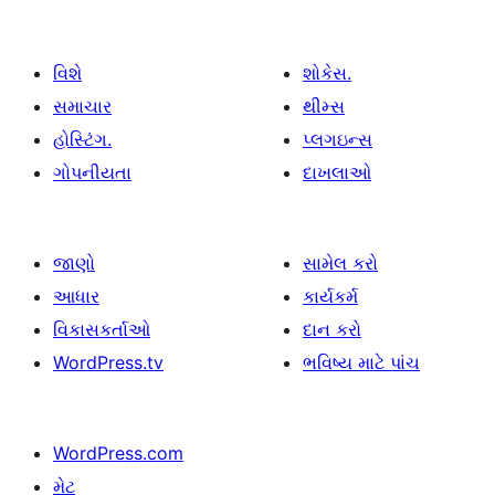
વિશે
શોકેસ.
સમાચાર
થીમ્સ
હોસ્ટિંગ.
પ્લગઇન્સ
ગોપનીયતા
દાખલાઓ
જાણો
સામેલ કરો
આધાર
કાર્યકર્મ
વિકાસકર્તાઓ
દાન કરો
WordPress.tv
ભવિષ્ય માટે પાંચ
WordPress.com
મેટ