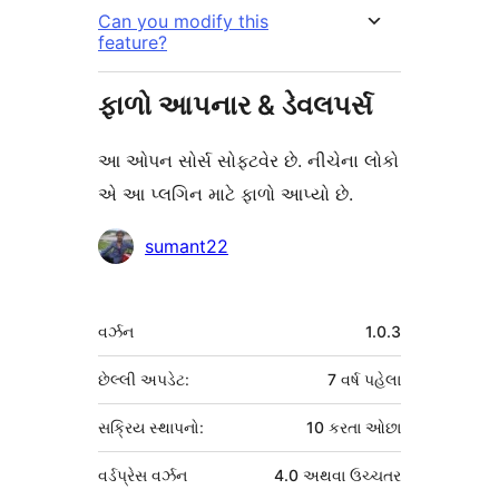
Can you modify this
feature?
ફાળો આપનાર & ડેવલપર્સ
આ ઓપન સોર્સ સોફ્ટવેર છે. નીચેના લોકો
એ આ પ્લગિન માટે ફાળો આપ્યો છે.
ફાળો
sumant22
આપનારા
મેટા
વર્ઝન
1.0.3
છેલ્લી અપડેટ:
7 વર્ષ
પહેલા
સક્રિય સ્થાપનો:
10 કરતા ઓછા
વર્ડપ્રેસ વર્ઝન
4.0 અથવા ઉચ્ચતર