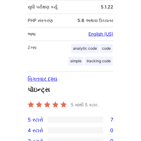
સુધી પરીક્ષણ કર્યું
5.1.22
PHP સંસ્કરણ
5.6 અથવા ઉચ્ચતર
ભાષા
English (US)
ટૅગ્સ:
analytic code
code
simple
tracking code
વિગતવાર દૃશ્ય
પૉઇન્ટ્સ
5 માંથી
5
સ્ટાર.
5 સ્ટારો
7
7
4 સ્ટારો
0
5-
0