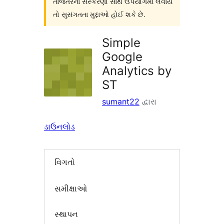
તાજેતરનાં સંસ્કરણો સાથે ઉપયોગમાં લેવાય
તો સુસંગતતા મુદ્દાઓ હોઈ શકે છે.
Simple
Google
Analytics by
ST
sumant22
દ્વારા
ડાઉનલોડ
વિગતો
સમીક્ષાઓ
સ્થાપન