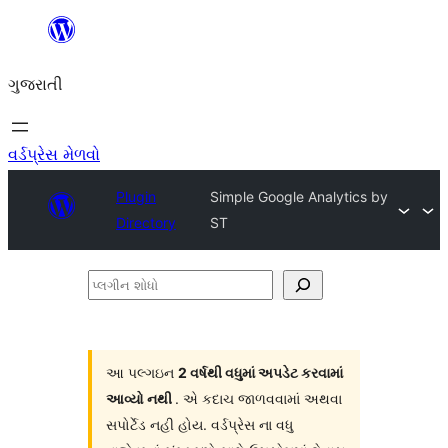
કંટેન્ટ(લખાણ)
પર
ગુજરાતી
જાઓ
વર્ડપ્રેસ મેળવો
Plugin
Simple Google Analytics by
Directory
ST
પ્લગીન
શોધો
આ પલ્ગઇન
2 વર્ષથી વધુમાં અપડેટ કરવામાં
આવ્યો નથી
. એ કદાચ જાળવવામાં અથવા
સપોર્ટેડ નહી હોય. વર્ડપ્રેસ ના વધુ