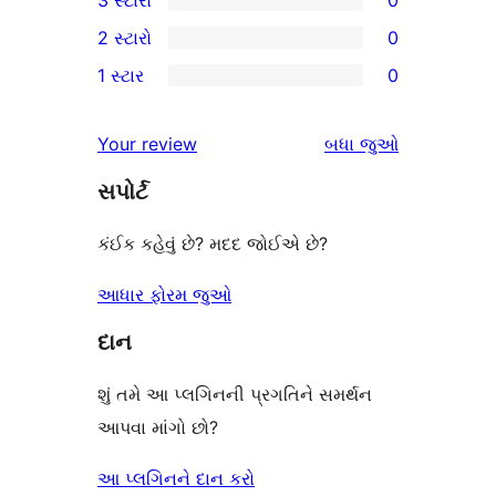
3 સ્ટારો
0
સ્ટાર
4-
0
2 સ્ટારો
0
સમીક્ષાઓ
સ્ટાર
3-
0
1 સ્ટાર
0
સમીક્ષાઓ
સ્ટાર
2-
0
સમીક્ષાઓ
સ્ટાર
1-
સમીક્ષાઓ
Your review
બધા
જુઓ
સમીક્ષાઓ
સ્ટાર
સપોર્ટ
સમીક્ષાઓ
કંઈક કહેવું છે? મદદ જોઈએ છે?
આધાર ફોરમ જુઓ
દાન
શું તમે આ પ્લગિનની પ્રગતિને સમર્થન
આપવા માંગો છો?
આ પ્લગિનને દાન કરો