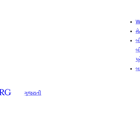
W
મે
બ
બ
પ્
બડ
ગુજરાતી