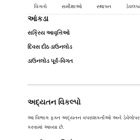
વિગતો
સમીક્ષાઓ
સ્થાપન
ડેવલપમ
આંકડા
સક્રિય આવૃત્તિઓ
દિવસ દીઠ ડાઉનલોડ
ડાઉનલોડ પૂર્વ-વિગત
અદ્યતન વિકલ્પો
આ વિભાગ ફક્ત અદ્યતન વપરાશકર્તાઓ અને ડેવેલોપર માટે
કરવામાં આવ્યા છે.