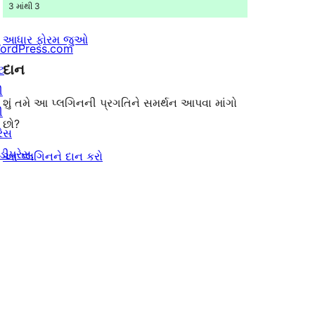
3 માંથી 3
આધાર ફોરમ જુઓ
ordPress.com
દાન
ટ
ી
શું તમે આ પ્લગિનની પ્રગતિને સમર્થન આપવા માંગો
ી
છો?
રેસ
ીપ્રેસ.
આ પ્લગિનને દાન કરો