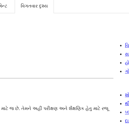
ેન્ટ
વિગતવાર દૃશ્ય
વિ
સ
હો
ગ
શ
થ
 જ છે. તેમને અહીં પરીક્ષણ અને શૈક્ષણિક હેતુ માટે રજૂ
પ
દ