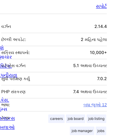
સપોર્ટ
મેટા
વર્ઝન
2.14.4
છેલ્લી અપડેટ:
2 મહિના
પહેલા
શે
સક્રિય સ્થાપનો:
10,000+
માચાર
સ્ટિંગ.
વર્ડપ્રેસ વર્ઝન
5.1 અથવા ઉચ્ચતર
ોપનીયતા
સુધી પરીક્ષણ કર્યું
7.0.2
PHP સંસ્કરણ
7.4 અથવા ઉચ્ચતર
ોકેસ.
ભાષા:
બધા જુઓ 12
ીમ્સ
્લગઇન્સ
ટૅગ્સ:
careers
job board
job listing
ાખલાઓ
job manager
jobs