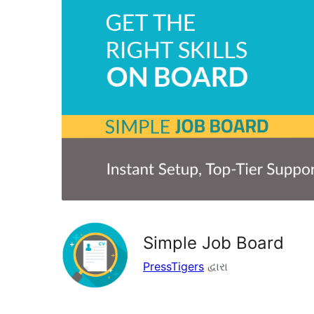
Simple Job Board
PressTigers
દ્વારા