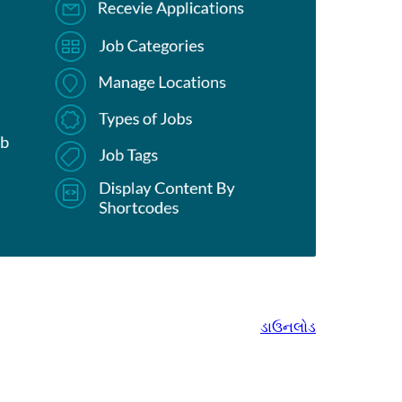
ડાઉનલોડ