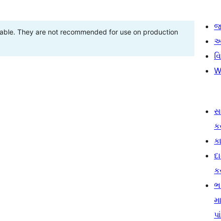
જ
stable. They are not recommended for use on production
આ
વ
W
સ
ક
કા
દ
ક
ભ
મા
પા