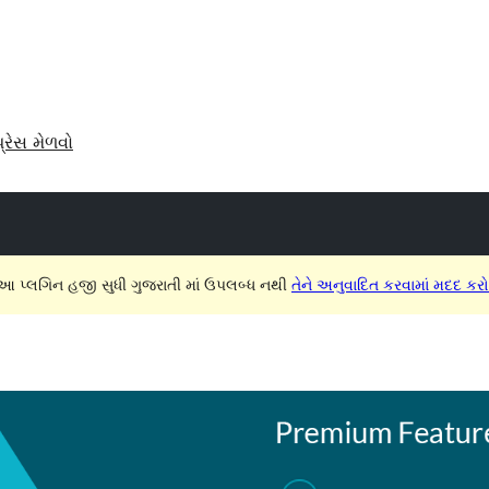
પ્રેસ મેળવો
આ પ્લગિન હજી સુધી ગુજરાતી માં ઉપલબ્ધ નથી
તેને અનુવાદિત કરવામાં મદદ કરો