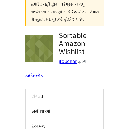
સપોર્ટેડ નહી હોય. વર્ડપ્રેસ ના વધુ
તાજેતરનાં સંસ્કરણો સાથે ઉપયોગમાં લેવાય
તો સુસંગતતા મુદ્દાઓ હોઈ શકે છે.
Sortable
Amazon
Wishlist
jfoucher
દ્વારા
ડાઉનલોડ
વિગતો
સમીક્ષાઓ
સ્થાપન