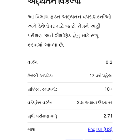
અદ્યતન વિકલ્પો
આ વિભાગ ફક્ત અદ્યતન વપરાશકર્તાઓ
અને ડેવેલોપર માટે જ છે. તેમને અહીં
પરીક્ષણ અને શૈક્ષણિક હેતુ માટે રજૂ
કરવામાં આવ્યા છે.
મેટા
વર્ઝન
0.2
છેલ્લી અપડેટ:
17 વર્ષ
પહેલા
સક્રિય સ્થાપનો:
10+
વર્ડપ્રેસ વર્ઝન
2.5 અથવા ઉચ્ચતર
સુધી પરીક્ષણ કર્યું
2.7.1
ભાષા
English (US)