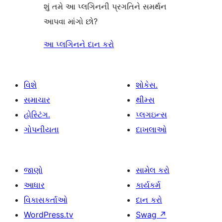
શું તમે આ પ્લગિનની પ્રગતિને સમર્થન
આપવા માંગો છો?
આ પ્લગિનને દાન કરો
વિશે
શોકેસ.
સમાચાર
થીમ્સ
હોસ્ટિંગ.
પ્લગઇન્સ
ગોપનીયતા
દાખલાઓ
જાણો
સામેલ કરો
આધાર
કાર્યકર્મ
વિકાસકર્તાઓ
દાન કરો
WordPress.tv
Swag
↗