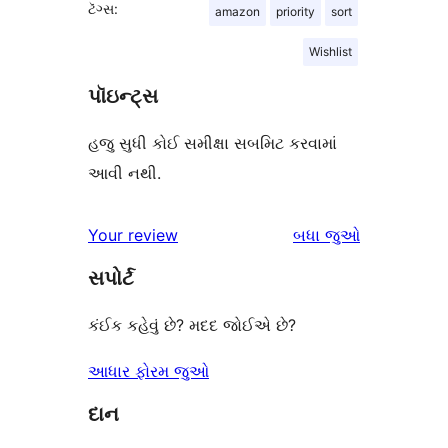
ટૅગ્સ:
amazon
priority
sort
Wishlist
પૉઇન્ટ્સ
હજુ સુધી કોઈ સમીક્ષા સબમિટ કરવામાં
આવી નથી.
સમીક્ષાઓ
Your review
બધા
જુઓ
સપોર્ટ
કંઈક કહેવું છે? મદદ જોઈએ છે?
આધાર ફોરમ જુઓ
દાન