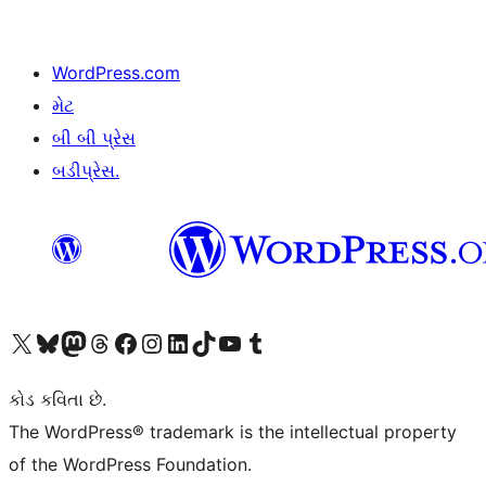
WordPress.com
મેટ
બી બી પ્રેસ
બડીપ્રેસ.
અમારા X (અગાઉ ટ્વિટર) એકાઉન્ટની મુલાકાત લો
અમારા Bluesky એકાઉન્ટની મુલાકાત લો
અમારા માસ્ટોડોન એકાઉન્ટની મુલાકાત લો
અમારા Threads એકાઉન્ટની મુલાકાત લો
અમારા ફેસબુક પેજની મુલાકાત લો
અમારા ઇન્સ્ટાગ્રામ એકાઉન્ટની મુલાકાત લો
અમારા LinkedIn એકાઉન્ટની મુલાકાત લો
અમારા TikTok એકાઉન્ટની મુલાકાત લો
અમારી YouTube ચેનલની મુલાકાત લો
અમારા Tumblr એકાઉન્ટની મુલાકાત લો
કોડ કવિતા છે.
The WordPress® trademark is the intellectual property
of the WordPress Foundation.