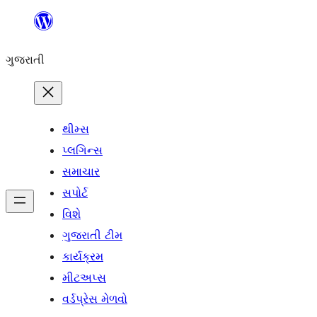
કંટેન્ટ(લખાણ)
પર
ગુજરાતી
જાઓ
થીમ્સ
પ્લગિન્સ
સમાચાર
સપોર્ટ
વિશે
ગુજરાતી ટીમ
કાર્યક્રમ
મીટઅપ્સ
વર્ડપ્રેસ મેળવો