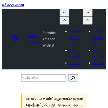
વર્ડપ્રેસ મેળવો
પ્લગઇન
પ્લગઇન
Sortable
Plugin
સબમિટ
સબમિટ
Amazon
Directory
કરો
કરો
Wishlist
મારું
મારું
મનપસંદ
મનપસંદ
લોગ ઇન
લોગ ઇન
પ્લગીન
શોધો
આ પલ્ગઇન
2 વર્ષથી વધુમાં અપડેટ કરવામાં
આવ્યો નથી
. એ કદાચ જાળવવામાં અથવા