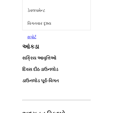
ડેવલપમેન્ટ
વિગતવાર દૃશ્ય
સપોર્ટ
આંકડા
સક્રિય આવૃત્તિઓ
દિવસ દીઠ ડાઉનલોડ
ડાઉનલોડ પૂર્વ-વિગત