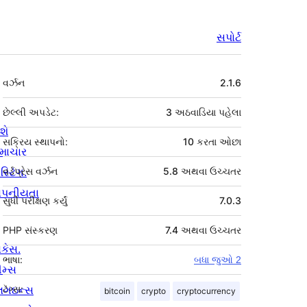
સપોર્ટ
મેટા
વર્ઝન
2.1.6
છેલ્લી અપડેટ:
3 અઠવાડિયા
પહેલા
શે
સક્રિય સ્થાપનો:
10 કરતા ઓછા
માચાર
સ્ટિંગ.
વર્ડપ્રેસ વર્ઝન
5.8 અથવા ઉચ્ચતર
ોપનીયતા
સુધી પરીક્ષણ કર્યું
7.0.3
PHP સંસ્કરણ
7.4 અથવા ઉચ્ચતર
ોકેસ.
ભાષા:
બધા જુઓ 2
ીમ્સ
્લગઇન્સ
ટૅગ્સ:
bitcoin
crypto
cryptocurrency