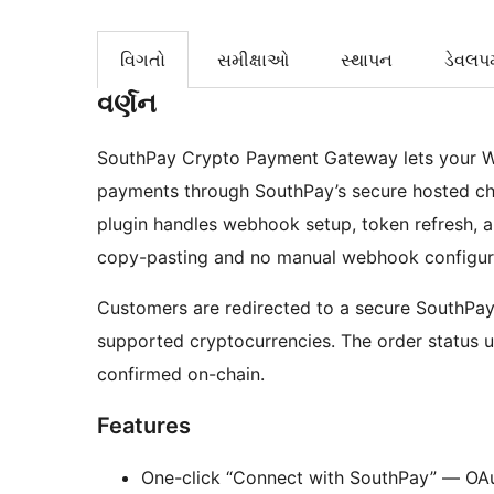
વિગતો
સમીક્ષાઓ
સ્થાપન
ડેવલપમ
વર્ણન
SouthPay Crypto Payment Gateway lets your 
payments through SouthPay’s secure hosted che
plugin handles webhook setup, token refresh, 
copy-pasting and no manual webhook configur
Customers are redirected to a secure SouthPa
supported cryptocurrencies. The order status 
confirmed on-chain.
Features
One-click “Connect with SouthPay” — OAu