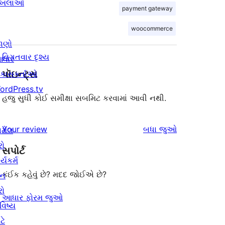
ાખલાઓ
payment gateway
woocommerce
ાણો
વિગતવાર દૃશ્ય
ધાર
પૉઇન્ટ્સ
િકાસકર્તાઓ
ordPress.tv
હજુ સુધી કોઈ સમીક્ષા સબમિટ કરવામાં આવી નથી.
સમીક્ષાઓ
Your review
બધા
જુઓ
ામેલ
રો
સપોર્ટ
ર્યકર્મ
કંઈક કહેવું છે? મદદ જોઈએ છે?
ાન
રો
આધાર ફોરમ જુઓ
વિષ્ય
ટે