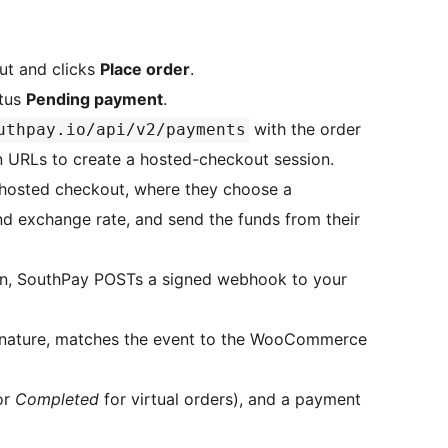
ut and clicks
Place order
.
atus
Pending payment
.
with the order
uthpay.io/api/v2/payments
rn URLs to create a hosted-checkout session.
 hosted checkout, where they choose a
d exchange rate, and send the funds from their
ain, SouthPay POSTs a signed webhook to your
gnature, matches the event to the WooCommerce
or
Completed
for virtual orders), and a payment