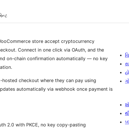
ેન્ટ
WooCommerce store accept cryptocurrency
ckout. Connect in one click via OAuth, and the
વિ
and on-chain confirmation automatically — no key
સ
ation.
હો
y-hosted checkout where they can pay using
ગ
updates automatically via webhook once payment is
શ
થ
પ
th 2.0 with PKCE, no key copy-pasting