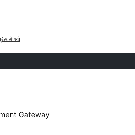
પ્રેસ મેળવો
yment Gateway