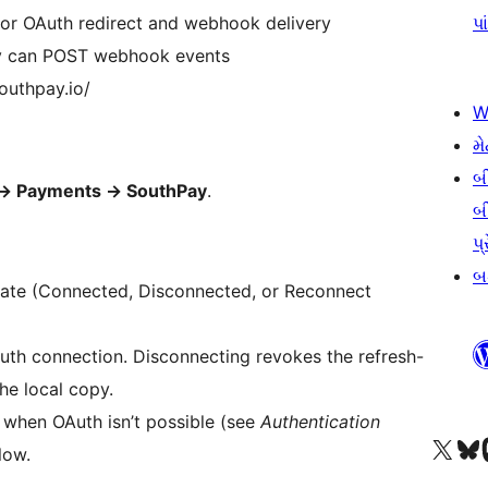
or OAuth redirect and webhook delivery
પા
ay can POST webhook events
outhpay.io/
W
મે
બ
→
Payments
→
SouthPay
.
બ
પ્
બડ
ate (Connected, Disconnected, or Reconnect
h connection. Disconnecting revokes the refresh-
he local copy.
 when OAuth isn’t possible (see
Authentication
અમારા X (અગાઉ ટ્વિટર) એકાઉન્ટની મુલાકાત લો
અમારા Bluesky એકાઉન્ટની મુલાકાત લો
અમારા માસ્
low.