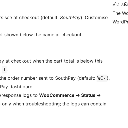
કોડ કવિ
The Wo
 see at checkout (default:
SouthPay
). Customise
WordPr
t shown below the name at checkout.
 at checkout when the cart total is below this
:
.
1
he order number sent to SouthPay (default:
),
WC-
thPay dashboard.
t/response logs to
WooCommerce
→
Status
→
 only when troubleshooting; the logs can contain