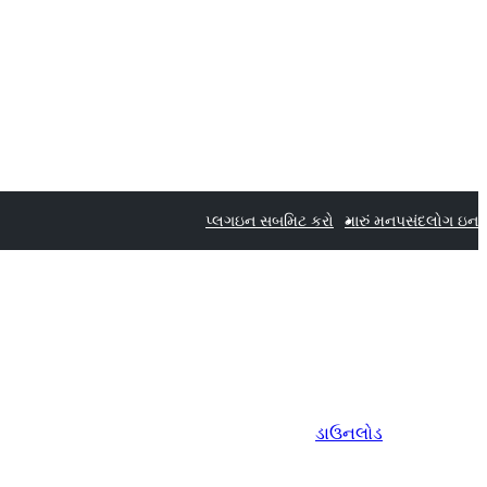
પ્લગઇન સબમિટ કરો
મારું મનપસંદ
લોગ ઇન
ડાઉનલોડ