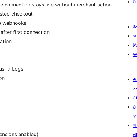
દ
 connection stays live without merchant action
osted checkout
re webhooks
જ
fter first connection
આ
ation
વ
W
us
→
Logs
on
સ
ક
કા
દ
ક
ભ
ensions enabled)
મા