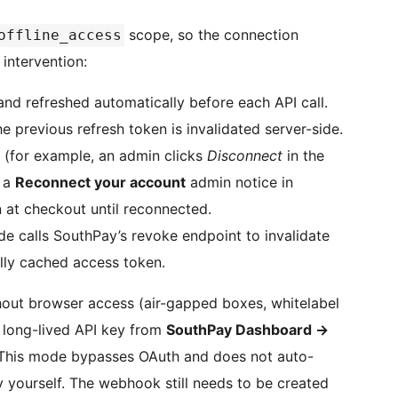
scope, so the connection
offline_access
intervention:
and refreshed automatically before each API call.
e previous refresh token is invalidated server-side.
d (for example, an admin clicks
Disconnect
in the
s a
Reconnect your account
admin notice in
at checkout until reconnected.
 calls SouthPay’s revoke endpoint to invalidate
ally cached access token.
out browser access (air-gapped boxes, whitelabel
 long-lived API key from
SouthPay Dashboard
→
 This mode bypasses OAuth and does not auto-
ey yourself. The webhook still needs to be created