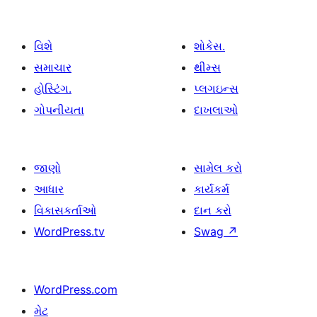
વિશે
શોકેસ.
સમાચાર
થીમ્સ
હોસ્ટિંગ.
પ્લગઇન્સ
ગોપનીયતા
દાખલાઓ
જાણો
સામેલ કરો
આધાર
કાર્યકર્મ
વિકાસકર્તાઓ
દાન કરો
WordPress.tv
Swag
↗
WordPress.com
મેટ