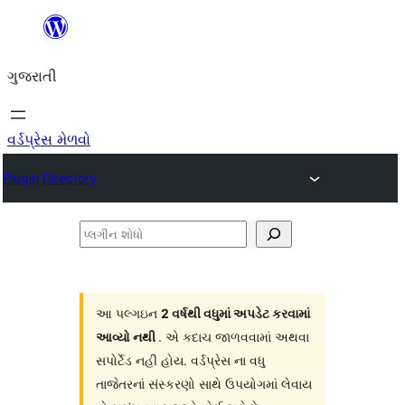
કંટેન્ટ(લખાણ)
પર
ગુજરાતી
જાઓ
વર્ડપ્રેસ મેળવો
Plugin Directory
પ્લગીન
શોધો
આ પલ્ગઇન
2 વર્ષથી વધુમાં અપડેટ કરવામાં
આવ્યો નથી
. એ કદાચ જાળવવામાં અથવા
સપોર્ટેડ નહી હોય. વર્ડપ્રેસ ના વધુ
તાજેતરનાં સંસ્કરણો સાથે ઉપયોગમાં લેવાય