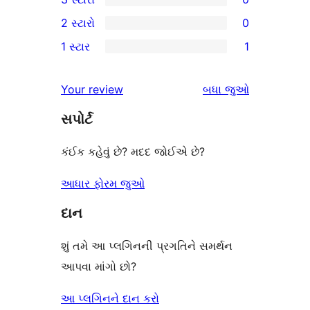
સ્ટાર
4-
0
2 સ્ટારો
0
સમીક્ષાઓ
સ્ટાર
3-
0
1 સ્ટાર
1
સમીક્ષાઓ
સ્ટાર
2-
1
સમીક્ષાઓ
સ્ટાર
1-
સમીક્ષાઓ
Your review
બધા
જુઓ
સમીક્ષાઓ
સ્ટાર
સપોર્ટ
સમીક્ષા
કંઈક કહેવું છે? મદદ જોઈએ છે?
આધાર ફોરમ જુઓ
દાન
શું તમે આ પ્લગિનની પ્રગતિને સમર્થન
આપવા માંગો છો?
આ પ્લગિનને દાન કરો