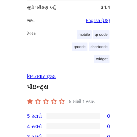
સુધી પરીક્ષણ કર્યું
3.1.4
ભાષા
English (US)
ટૅગ્સ:
mobile
qr code
qrcode
shortcode
widget
વિગતવાર દૃશ્ય
પૉઇન્ટ્સ
5 માંથી
1
સ્ટાર.
5 સ્ટારો
0
0
4 સ્ટારો
0
5-
0
3 સ્ટારો
0