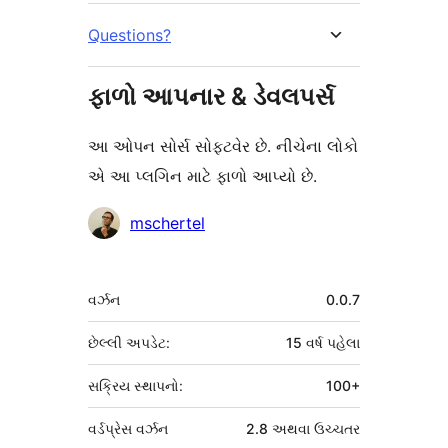
Questions?
ફાળો આપનાર & ડેવલપર્સ
આ ઓપન સોર્સ સોફ્ટવેર છે. નીચેના લોકો
એ આ પ્લગિન માટે ફાળો આપ્યો છે.
ફાળો
mschertel
આપનારા
મેટા
વર્ઝન
0.0.7
છેલ્લી અપડેટ:
15 વર્ષ
પહેલા
સક્રિય સ્થાપનો:
100+
વર્ડપ્રેસ વર્ઝન
2.8 અથવા ઉચ્ચતર