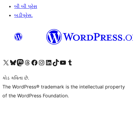
બી બી પ્રેસ
બડીપ્રેસ.
અમારા X (અગાઉ ટ્વિટર) એકાઉન્ટની મુલાકાત લો
અમારા Bluesky એકાઉન્ટની મુલાકાત લો
અમારા માસ્ટોડોન એકાઉન્ટની મુલાકાત લો
અમારા Threads એકાઉન્ટની મુલાકાત લો
અમારા ફેસબુક પેજની મુલાકાત લો
અમારા ઇન્સ્ટાગ્રામ એકાઉન્ટની મુલાકાત લો
અમારા LinkedIn એકાઉન્ટની મુલાકાત લો
અમારા TikTok એકાઉન્ટની મુલાકાત લો
અમારી YouTube ચેનલની મુલાકાત લો
અમારા Tumblr એકાઉન્ટની મુલાકાત લો
કોડ કવિતા છે.
The WordPress® trademark is the intellectual property
of the WordPress Foundation.