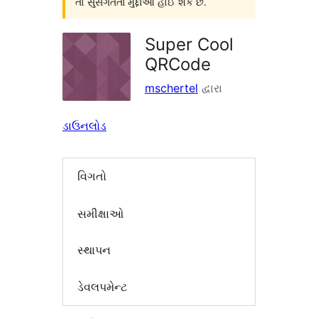
તો સુસંગતતા મુદ્દાઓ હોઈ શકે છે.
Super Cool
QRCode
mschertel
દ્વારા
ડાઉનલોડ
વિગતો
સમીક્ષાઓ
સ્થાપન
ડેવલપમેન્ટ