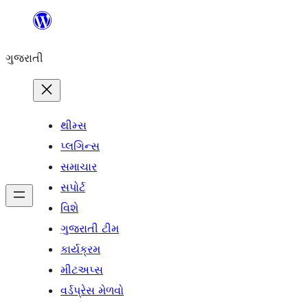
કંટેન્ટ(લખાણ)
પર
ગુજરાતી
જાઓ
થીમ્સ
પ્લગિન્સ
સમાચાર
સપોર્ટ
વિશે
ગુજરાતી ટીમ
કાર્યક્રમ
મીટઅપ્સ
વર્ડપ્રેસ મેળવો