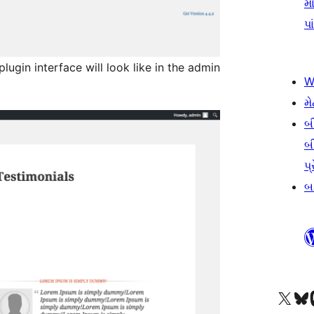
મા
પા
ugin interface will look like in the admin
W
મે
બ
બ
પ્
બડ
અમારા X (અગાઉ ટ્વિટર) એકાઉન્ટની મુલાકાત લો
અમારા Bluesky એકાઉન્ટની મુલાકાત લો
અમારા માસ્