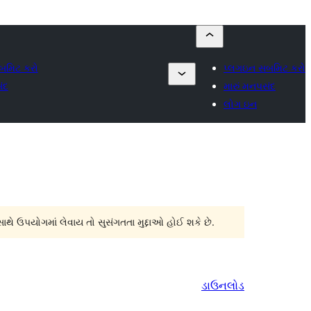
બમિટ કરો
પ્લગઇન સબમિટ કરો
ંદ
મારું મનપસંદ
લોગ ઇન
સાથે ઉપયોગમાં લેવાય તો સુસંગતતા મુદ્દાઓ હોઈ શકે છે.
ડાઉનલોડ