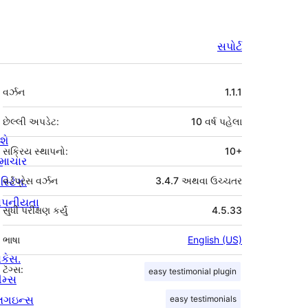
સપોર્ટ
મેટા
વર્ઝન
1.1.1
છેલ્લી અપડેટ:
10 વર્ષ
પહેલા
શે
સક્રિય સ્થાપનો:
10+
માચાર
સ્ટિંગ.
વર્ડપ્રેસ વર્ઝન
3.4.7 અથવા ઉચ્ચતર
ોપનીયતા
સુધી પરીક્ષણ કર્યું
4.5.33
ભાષા
English (US)
ોકેસ.
ટૅગ્સ:
easy testimonial plugin
ીમ્સ
્લગઇન્સ
easy testimonials