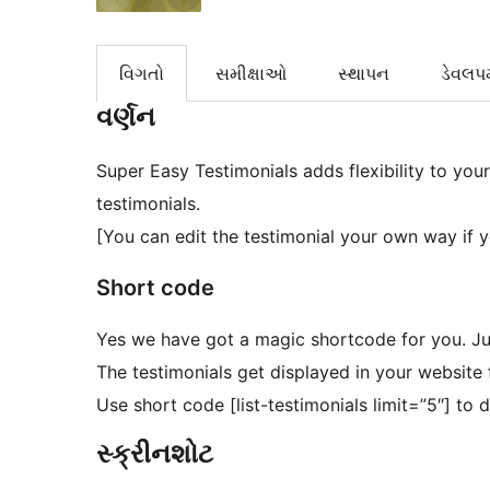
વિગતો
સમીક્ષાઓ
સ્થાપન
ડેવલપમ
વર્ણન
Super Easy Testimonials adds flexibility to you
testimonials.
[You can edit the testimonial your own way if 
Short code
Yes we have got a magic shortcode for you. Ju
The testimonials get displayed in your website 
Use short code [list-testimonials limit=”5″] to d
સ્ક્રીનશોટ