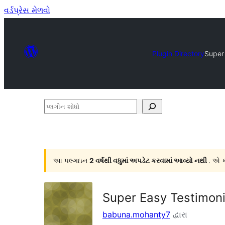
વર્ડપ્રેસ મેળવો
Plugin Directory
Super
પ્લગીન
શોધો
આ પલ્ગઇન
2 વર્ષથી વધુમાં અપડેટ કરવામાં આવ્યો નથી
. એ ક
Super Easy Testimoni
babuna.mohanty7
દ્વારા