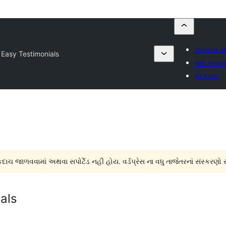
પ્લગઇન સ
 Easy Testimonials
મારું મનપસ
લોગ ઇન
દાચ જાળવવામાં અથવા સપોર્ટેડ નહી હોય. વર્ડપ્રેસ ના વધુ તાજેતરનાં સંસ્કરણો 
als