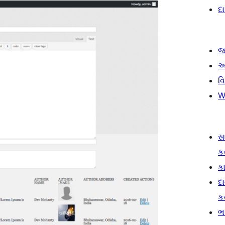
દ
જ
આ
વ
W
સ
ક
કા
દ
ક
ભ