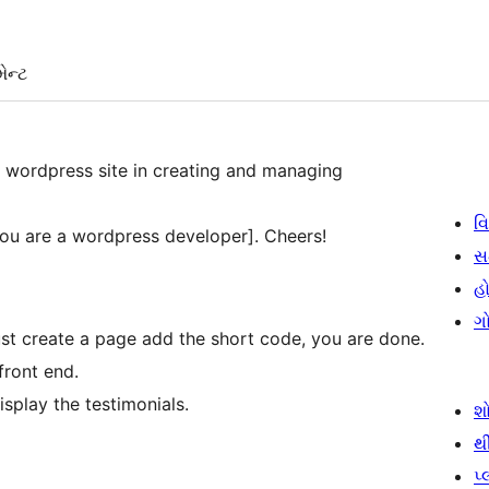
ેન્ટ
r wordpress site in creating and managing
વિ
you are a wordpress developer]. Cheers!
સ
હો
ગ
st create a page add the short code, you are done.
front end.
isplay the testimonials.
શ
થ
પ