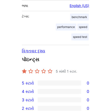
ભાષા
English (US)
ટૅગ્સ:
benchmark
performance
speed
speed test
વિગતવાર દૃશ્ય
પૉઇન્ટ્સ
5 માંથી
1
સ્ટાર.
5 સ્ટારો
0
0
4 સ્ટારો
0
5-
0
3 સ્ટારો
0
સ્ટાર
4-
0
2 સ્ટારો
0
સમીક્ષાઓ
સ્ટાર
3-