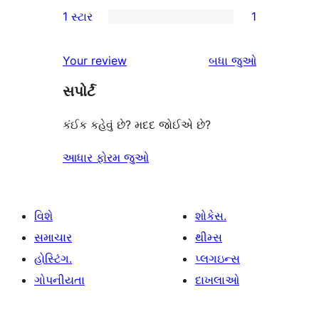
0
1 સ્ટાર
1
સમીક્ષાઓ
સ્ટાર
2-
1
સમીક્ષાઓ
સ્ટાર
1-
સમીક્ષાઓ
Your review
બધા
જુઓ
સમીક્ષાઓ
સ્ટાર
સપોર્ટ
સમીક્ષા
કંઈક કહેવું છે? મદદ જોઈએ છે?
આધાર ફોરમ જુઓ
વિશે
શોકેસ.
સમાચાર
થીમ્સ
હોસ્ટિંગ.
પ્લગઇન્સ
ગોપનીયતા
દાખલાઓ