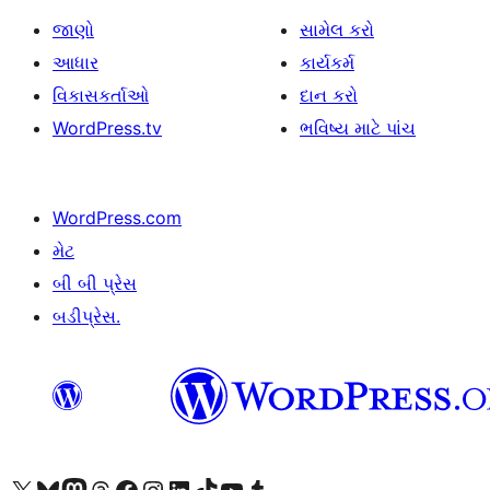
જાણો
સામેલ કરો
આધાર
કાર્યકર્મ
વિકાસકર્તાઓ
દાન કરો
WordPress.tv
ભવિષ્ય માટે પાંચ
WordPress.com
મેટ
બી બી પ્રેસ
બડીપ્રેસ.
અમારા X (અગાઉ ટ્વિટર) એકાઉન્ટની મુલાકાત લો
અમારા Bluesky એકાઉન્ટની મુલાકાત લો
અમારા માસ્ટોડોન એકાઉન્ટની મુલાકાત લો
અમારા Threads એકાઉન્ટની મુલાકાત લો
અમારા ફેસબુક પેજની મુલાકાત લો
અમારા ઇન્સ્ટાગ્રામ એકાઉન્ટની મુલાકાત લો
અમારા LinkedIn એકાઉન્ટની મુલાકાત લો
અમારા TikTok એકાઉન્ટની મુલાકાત લો
અમારી YouTube ચેનલની મુલાકાત લો
અમારા Tumblr એકાઉન્ટની મુલાકાત લો