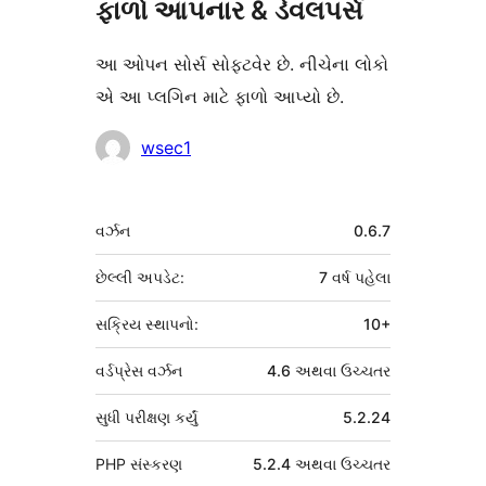
ફાળો આપનાર & ડેવલપર્સ
આ ઓપન સોર્સ સોફ્ટવેર છે. નીચેના લોકો
એ આ પ્લગિન માટે ફાળો આપ્યો છે.
ફાળો
wsec1
આપનારા
મેટા
વર્ઝન
0.6.7
છેલ્લી અપડેટ:
7 વર્ષ
પહેલા
સક્રિય સ્થાપનો:
10+
વર્ડપ્રેસ વર્ઝન
4.6 અથવા ઉચ્ચતર
સુધી પરીક્ષણ કર્યું
5.2.24
PHP સંસ્કરણ
5.2.4 અથવા ઉચ્ચતર