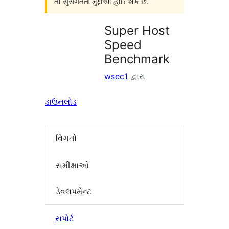
તો સુસંગતતા મુદ્દાઓ હોઈ શકે છે.
Super Host
Speed
Benchmark
wsec1
દ્વારા
ડાઉનલોડ
વિગતો
સમીક્ષાઓ
ડેવલપમેન્ટ
સપોર્ટ