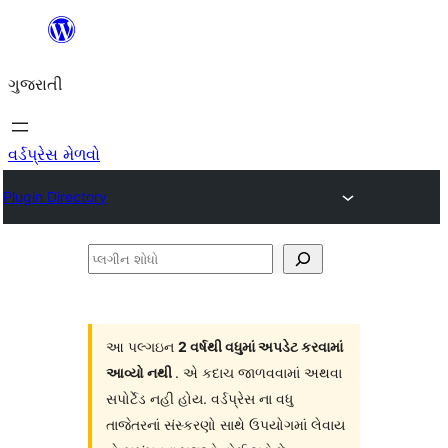
કંટેન્ટ(લખાણ)
પર
ગુજરાતી
જાઓ
વર્ડપ્રેસ મેળવો
Plugin Directory
પ્લગીન
શોધો
આ પલ્ગઇન
2 વર્ષથી વધુમાં અપડેટ કરવામાં
આવ્યો નથી
. એ કદાચ જાળવવામાં અથવા
સપોર્ટેડ નહી હોય. વર્ડપ્રેસ ના વધુ
તાજેતરનાં સંસ્કરણો સાથે ઉપયોગમાં લેવાય