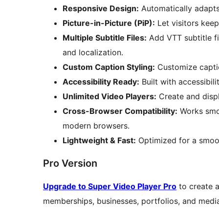
Responsive Design:
Automatically adapts 
Picture-in-Picture (PiP):
Let visitors kee
Multiple Subtitle Files:
Add VTT subtitle fil
and localization.
Custom Caption Styling:
Customize capti
Accessibility Ready:
Built with accessibil
Unlimited Video Players:
Create and disp
Cross-Browser Compatibility:
Works smoo
modern browsers.
Lightweight & Fast:
Optimized for a smoo
Pro Version
Upgrade to Super Video Player Pro
to create a
memberships, businesses, portfolios, and medi