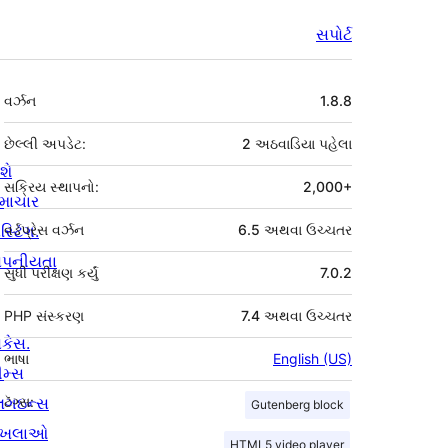
સપોર્ટ
મેટા
વર્ઝન
1.8.8
છેલ્લી અપડેટ:
2 અઠવાડિયા
પહેલા
શે
સક્રિય સ્થાપનો:
2,000+
માચાર
સ્ટિંગ.
વર્ડપ્રેસ વર્ઝન
6.5 અથવા ઉચ્ચતર
ોપનીયતા
સુધી પરીક્ષણ કર્યું
7.0.2
PHP સંસ્કરણ
7.4 અથવા ઉચ્ચતર
ોકેસ.
ભાષા
English (US)
ીમ્સ
્લગઇન્સ
ટૅગ્સ:
Gutenberg block
ાખલાઓ
HTML5 video player