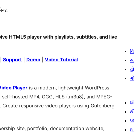
ેન્ટ
ive HTML5 player with playlists, subtitles, and live
વિ
|
Support
|
Demo
|
Video Tutorial
સ
હો
ગ
Video Player
is a modern, lightweight WordPress
d self-hosted MP4, OGG, HLS (.m3u8), and MPEG-
શ
 Create responsive video players using Gutenberg
થ
પ
ership site, portfolio, documentation website,
દ