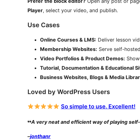
Prefer the block editor?
Open any post or page,
Player
, select your video, and publish.
Use Cases
Online Courses & LMS:
Deliver lesson vid
Membership Websites:
Serve self-hoste
Video Portfolios & Product Demos:
Showca
Tutorial, Documentation & Educational Si
Business Websites, Blogs & Media Librar
Loved by WordPress Users
So simple to use. Excellent!
❛❛
A very neat and efficient way of playing sel
–
jonthanr