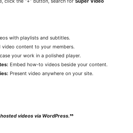
 click the “+” button, search for
Super Video
eos with playlists and subtitles.
d video content to your members.
se your work in a polished player.
tes:
Embed how-to videos beside your content.
ies:
Present video anywhere on your site.
f-hosted videos via WordPress.
❜❜