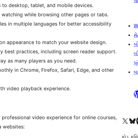
પા
to desktop, tablet, and mobile devices.
p watching while browsing other pages or tabs.
es in multiple languages for better accessibility
W
મે
on appearance to match your website design.
બ
ity best practices, including screen reader support.
બ
lay as many players as you need.
પ્
thly in Chrome, Firefox, Safari, Edge, and other
બડ
th video playback experience.
 professional video experience for online courses,
અમારા X (અગાઉ ટ્વિટર) એકાઉન્ટની મુલાકાત લો
અમારા Bluesky એકાઉન્ટની મુલાકાત લો
અમારા માસ્
a websites:
કોડ કવિ