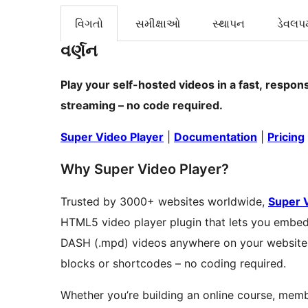
વિગતો
સમીક્ષાઓ
સ્થાપન
ડેવલપમ
વર્ણન
Play your self-hosted videos in a fast, respons
streaming – no code required.
Super Video Player
|
Documentation
|
Pricing
Why Super Video Player?
Trusted by 3000+ websites worldwide,
Super 
HTML5 video player plugin that lets you embe
DASH (.mpd) videos anywhere on your website.
blocks or shortcodes – no coding required.
Whether you’re building an online course, memb