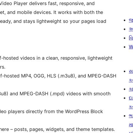
ideo Player delivers fast, responsive, and
et, and mobile devices. It works with both the
જ
 ready, and stays lightweight so your pages load
આ
વ
W
f-hosted videos in a clean, responsive, lightweight
rs.
સ
lf-hosted MP4, OGG, HLS (.m3u8), and MPEG-DASH
ક
કા
u8) and MPEG-DASH (.mpd) videos with smooth
દ
ક
deo players directly from the WordPress Block
ભ
મા
re – posts, pages, widgets, and theme templates.