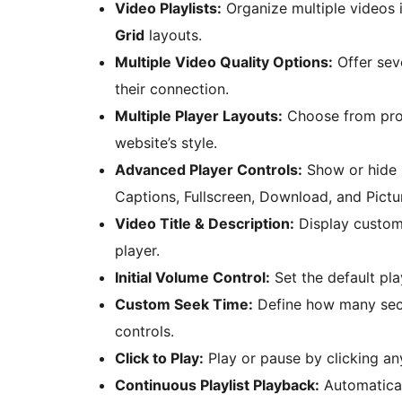
Video Playlists:
Organize multiple videos i
Grid
layouts.
Multiple Video Quality Options:
Offer seve
their connection.
Multiple Player Layouts:
Choose from prof
website’s style.
Advanced Player Controls:
Show or hide 
Captions, Fullscreen, Download, and Pictur
Video Title & Description:
Display customi
player.
Initial Volume Control:
Set the default pl
Custom Seek Time:
Define how many seco
controls.
Click to Play:
Play or pause by clicking an
Continuous Playlist Playback:
Automatical