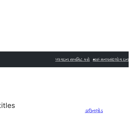
પ્લગઇન સબમિટ કરો
મારું મનપસંદ
લોગ ઇન
itles
ડાઉનલોડ