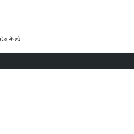
પ્રેસ મેળવો