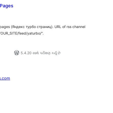
 Pages
લ
િંગ્સ
 pages (Яндекс турбо страниц). URL of rss channel
/YOUR_SITE/feed/yaturbo/".
5.4.20 સાથે પરીક્ષણ કર્યું છે
s.com