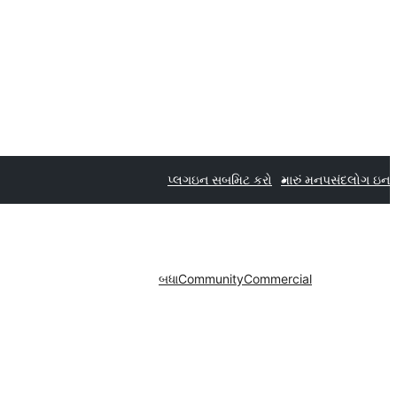
પ્લગઇન સબમિટ કરો
મારું મનપસંદ
લોગ ઇન
બધા
Community
Commercial