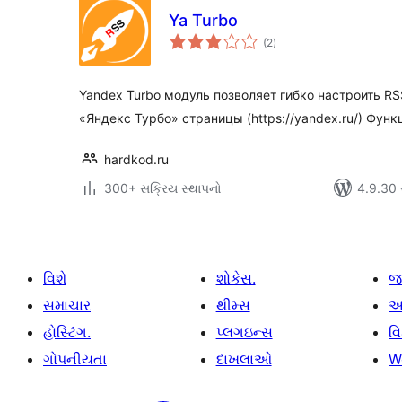
Ya Turbo
કુલ
(2
)
રેટિંગ્સ
Yandex Turbo модуль позволяет гибко настроить RS
«Яндекс Турбо» страницы (https://yandex.ru/) Функ
hardkod.ru
300+ સક્રિય સ્થાપનો
4.9.30 સા
વિશે
શોકેસ.
જ
સમાચાર
થીમ્સ
આ
હોસ્ટિંગ.
પ્લગઇન્સ
વ
ગોપનીયતા
દાખલાઓ
W