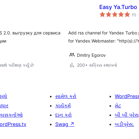
Easy Ya.Turbo
કુ
(1
)
રેટ
S 2.0. выгрузку для сервиса
Add rss channel for Yandex Turbo
ции
for Yandex.Webmaster: "http(s):/
Dmitry Egorov
થે પરીક્ષણ કર્યું છે
200+ સક્રિય સ્થાપનો
ાણો
સામેલ કરો
WordPres
ધાર
કાર્યકર્મ
મેટ
િકાસકર્તાઓ
દાન કરો
બી બી પ્રેસ
ordPress.tv
Swag
↗
બડીપ્રેસ.