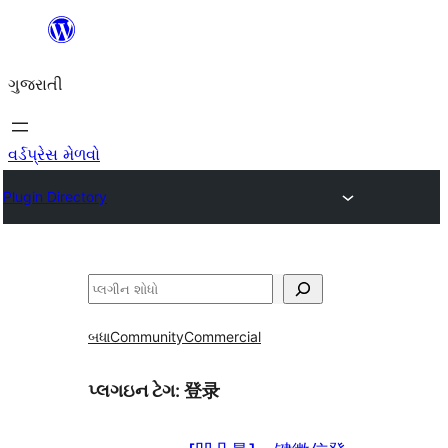
કંટેન્ટ(લખાણ)
પર
ગુજરાતી
જાઓ
વર્ડપ્રેસ મેળવો
Plugin Directory
શોધો
બધા
Community
Commercial
પ્લગઇન ટેગ:
登录