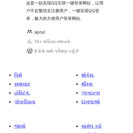
这是一款实现QQ互联一键登录网站，让用
户不在繁琐去注册用户，一键实现QQ登
录，极大的方便用户登录网站.
apoyl
10+ સક્રિય સ્થાપનો
6.9.6 સાથે પરીક્ષણ કર્યું છે
વિશે
શોકેસ.
સમાચાર
થીમ્સ
હોસ્ટિંગ.
પ્લગઇન્સ
ગોપનીયતા
દાખલાઓ
જાણો
સામેલ કરો