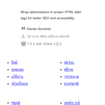
Wrap abbreviations in proper HTML abbr
tags for better SEO and accessibility.
Danila Vershinin
10 કરતા ઓછા સક્રિય સ્થાપનો
7.0.3 સાથે પરીક્ષણ કર્યું છે
વિશે
શોકેસ.
સમાચાર
થીમ્સ
હોસ્ટિંગ.
પ્લગઇન્સ
ગોપનીયતા
દાખલાઓ
જાણો
સામેલ કરો