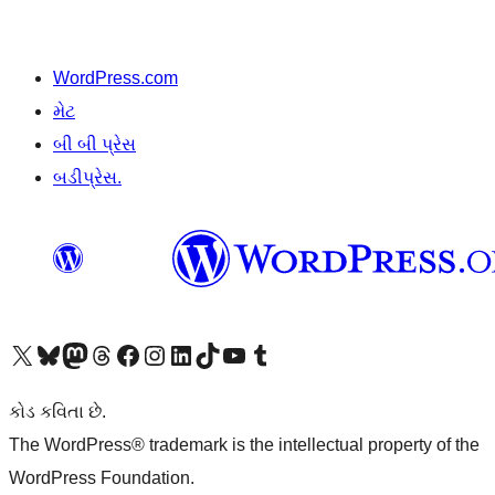
WordPress.com
મેટ
બી બી પ્રેસ
બડીપ્રેસ.
અમારા X (અગાઉ ટ્વિટર) એકાઉન્ટની મુલાકાત લો
અમારા Bluesky એકાઉન્ટની મુલાકાત લો
અમારા માસ્ટોડોન એકાઉન્ટની મુલાકાત લો
અમારા Threads એકાઉન્ટની મુલાકાત લો
અમારા ફેસબુક પેજની મુલાકાત લો
અમારા ઇન્સ્ટાગ્રામ એકાઉન્ટની મુલાકાત લો
અમારા LinkedIn એકાઉન્ટની મુલાકાત લો
અમારા TikTok એકાઉન્ટની મુલાકાત લો
અમારી YouTube ચેનલની મુલાકાત લો
અમારા Tumblr એકાઉન્ટની મુલાકાત લો
કોડ કવિતા છે.
The WordPress® trademark is the intellectual property of the
WordPress Foundation.