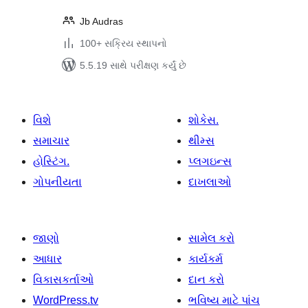
Jb Audras
100+ સક્રિય સ્થાપનો
5.5.19 સાથે પરીક્ષણ કર્યું છે
વિશે
શોકેસ.
સમાચાર
થીમ્સ
હોસ્ટિંગ.
પ્લગઇન્સ
ગોપનીયતા
દાખલાઓ
જાણો
સામેલ કરો
આધાર
કાર્યકર્મ
વિકાસકર્તાઓ
દાન કરો
WordPress.tv
ભવિષ્ય માટે પાંચ