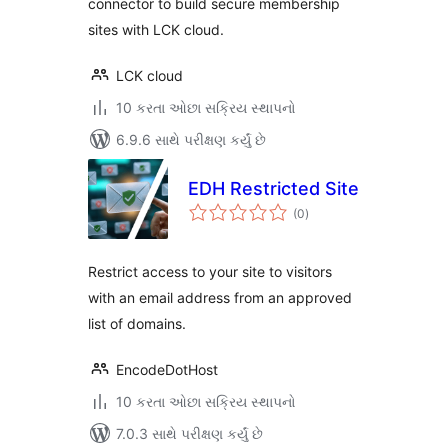
connector to build secure membership
sites with LCK cloud.
LCK cloud
10 કરતા ઓછા સક્રિય સ્થાપનો
6.9.6 સાથે પરીક્ષણ કર્યું છે
EDH Restricted Site
કુલ
(0
)
રેટિંગ્સ
Restrict access to your site to visitors
with an email address from an approved
list of domains.
EncodeDotHost
10 કરતા ઓછા સક્રિય સ્થાપનો
7.0.3 સાથે પરીક્ષણ કર્યું છે