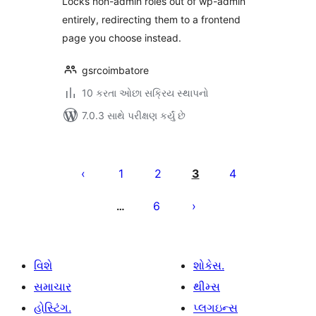
Locks non-admin roles out of wp-admin
entirely, redirecting them to a frontend
page you choose instead.
gsrcoimbatore
10 કરતા ઓછા સક્રિય સ્થાપનો
7.0.3 સાથે પરીક્ષણ કર્યું છે
પોસ્ટ
પૃષ્ઠ
1
2
3
4
ક્રમાંકન
6
…
વિશે
શોકેસ.
સમાચાર
થીમ્સ
હોસ્ટિંગ.
પ્લગઇન્સ