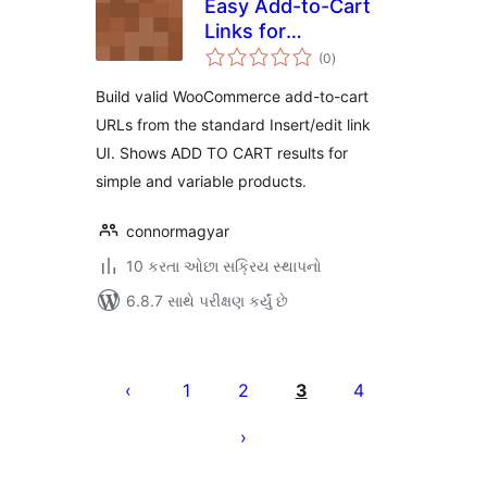
Easy Add-to-Cart
Links for
કુલ
WooCommerce
(0
)
રેટિંગ્સ
Build valid WooCommerce add-to-cart
URLs from the standard Insert/edit link
UI. Shows ADD TO CART results for
simple and variable products.
connormagyar
10 કરતા ઓછા સક્રિય સ્થાપનો
6.8.7 સાથે પરીક્ષણ કર્યું છે
પોસ્ટ
પૃષ્ઠ
1
2
3
4
ક્રમાંકન