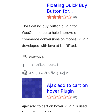
Floating Quick Buy
Button for
કુલ
WooCommerce
(6
)
રેટિંગ્સ
The floating buy button plugin for
WooCommerce to help improve e-
commerce conversions on mobile. Plugin
developed with love at KraftPixel.
kraftpixel
10+ સક્રિય સ્થાપનો
4.9.30 સાથે પરીક્ષણ કર્યું છે
Ajax add to cart on
hover Plugin
કુલ
(0
)
રેટિંગ્સ
Ajax add to cart on hover Plugin is used