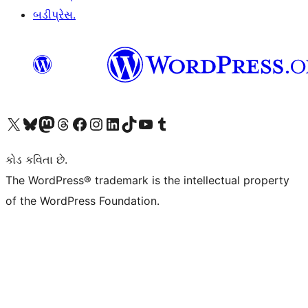
બડીપ્રેસ.
અમારા X (અગાઉ ટ્વિટર) એકાઉન્ટની મુલાકાત લો
અમારા Bluesky એકાઉન્ટની મુલાકાત લો
અમારા માસ્ટોડોન એકાઉન્ટની મુલાકાત લો
અમારા Threads એકાઉન્ટની મુલાકાત લો
અમારા ફેસબુક પેજની મુલાકાત લો
અમારા ઇન્સ્ટાગ્રામ એકાઉન્ટની મુલાકાત લો
અમારા LinkedIn એકાઉન્ટની મુલાકાત લો
અમારા TikTok એકાઉન્ટની મુલાકાત લો
અમારી YouTube ચેનલની મુલાકાત લો
અમારા Tumblr એકાઉન્ટની મુલાકાત લો
કોડ કવિતા છે.
The WordPress® trademark is the intellectual property
of the WordPress Foundation.