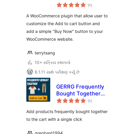
કુલ
WooCommerce
(1
)
રેટિંગ્સ
A WooCommerce plugin that allow user to
customize the Add to cart button and
add a simple "Buy Now" button to your
WooCommerce website.
terrytsang
10+ સક્રિય સ્થાપનો
6.1.11 સાથે પરીક્ષણ કર્યું છે
GERRG Frequently
Bought Together
કુલ
for Woocommerce
(1
)
રેટિંગ્સ
Add products frequently bought together
to the cart with a single click
gregbast1994