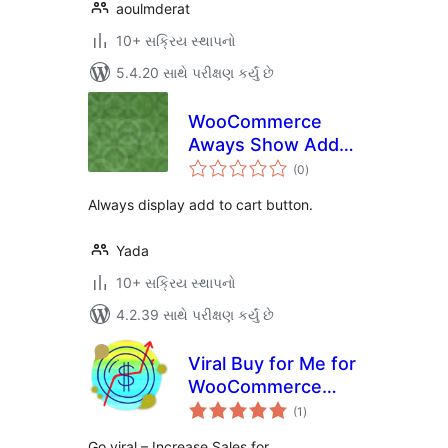
aoulmderat
10+ સક્રિય સ્થાપનો
5.4.20 સાથે પરીક્ષણ કર્યું છે
WooCommerce
Aways Show Add
કુલ
to Cart
(0
)
રેટિંગ્સ
Always display add to cart button.
Yada
10+ સક્રિય સ્થાપનો
4.2.39 સાથે પરીક્ષણ કર્યું છે
Viral Buy for Me for
WooCommerce
કુલ
Increase Sales
(1
)
રેટિંગ્સ
Go viral – Increase Sales for