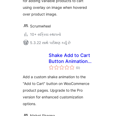
for adding variable products to cart
using overlay on image when hovered
over product image.
Scrumwheel
10+ સક્રિય સ્થાપનો
5.3.22 સાથે પરીક્ષણ કર્યું છે
Shake Add to Cart
Button Animation
કુલ
for WooCommerce
(0
)
રેટિંગ્સ
Add a custom shake animation to the
"Add to Cart" button on WooCommerce
product pages. Upgrade to the Pro
version for enhanced customization
options.
Nishat Sharma