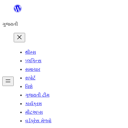
કંટેન્ટ(લખાણ)
પર
ગુજરાતી
જાઓ
થીમ્સ
પ્લગિન્સ
સમાચાર
સપોર્ટ
વિશે
ગુજરાતી ટીમ
કાર્યક્રમ
મીટઅપ્સ
વર્ડપ્રેસ મેળવો