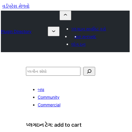
વર્ડપ્રેસ મેળવો
પ્લગઇન સબમિટ કરો
Plugin Directory
મારું મનપસંદ
લોગ ઇન
શોધો
બધા
Community
Commercial
પ્લગઇન ટેગ:
add to cart