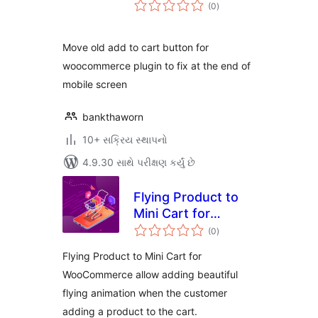
કુલ
(0
)
રેટિંગ્સ
Move old add to cart button for
woocommerce plugin to fix at the end of
mobile screen
bankthaworn
10+ સક્રિય સ્થાપનો
4.9.30 સાથે પરીક્ષણ કર્યું છે
Flying Product to
Mini Cart for
કુલ
WooCommerce
(0
)
રેટિંગ્સ
Flying Product to Mini Cart for
WooCommerce allow adding beautiful
flying animation when the customer
adding a product to the cart.