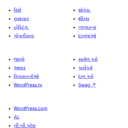
વિશે
શોકેસ.
સમાચાર
થીમ્સ
હોસ્ટિંગ.
પ્લગઇન્સ
ગોપનીયતા
દાખલાઓ
જાણો
સામેલ કરો
આધાર
કાર્યકર્મ
વિકાસકર્તાઓ
દાન કરો
WordPress.tv
Swag
↗
WordPress.com
મેટ
બી બી પ્રેસ