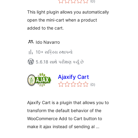
(0
)
રેટિંગ્સ
This light plugin allows you automatically
open the mini-cart when a product
added to the cart.
Ido Navarro
10+ સક્રિય સ્થાપનો
5.6.18 સાથે પરીક્ષણ કર્યું છે
Ajaxify Cart
કુલ
(0
)
રેટિંગ્સ
Ajaxify Cart is a plugin that allows you to
transform the default behavior of the
WooCommerce Add to Cart button to
make it ajax instead of sending al …