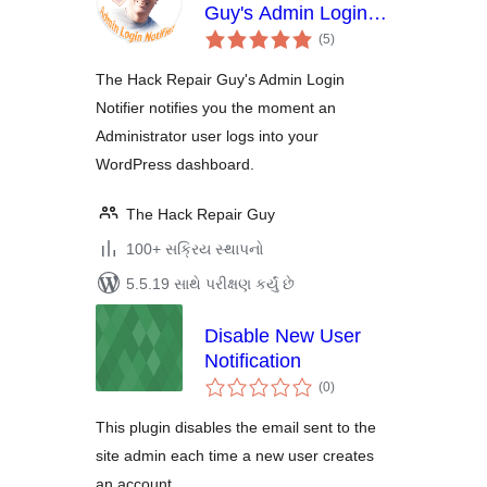
Guy's Admin Login
કુલ
Notifier
(5
)
રેટિંગ્સ
The Hack Repair Guy's Admin Login
Notifier notifies you the moment an
Administrator user logs into your
WordPress dashboard.
The Hack Repair Guy
100+ સક્રિય સ્થાપનો
5.5.19 સાથે પરીક્ષણ કર્યું છે
Disable New User
Notification
કુલ
(0
)
રેટિંગ્સ
This plugin disables the email sent to the
site admin each time a new user creates
an account.