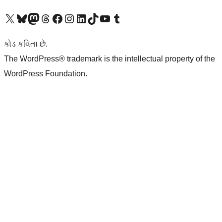
અમારા X (અગાઉ ટ્વિટર) એકાઉન્ટની મુલાકાત લો
અમારા Bluesky એકાઉન્ટની મુલાકાત લો
અમારા માસ્ટોડોન એકાઉન્ટની મુલાકાત લો
અમારા Threads એકાઉન્ટની મુલાકાત લો
અમારા ફેસબુક પેજની મુલાકાત લો
અમારા ઇન્સ્ટાગ્રામ એકાઉન્ટની મુલાકાત લો
અમારા LinkedIn એકાઉન્ટની મુલાકાત લો
અમારા TikTok એકાઉન્ટની મુલાકાત લો
અમારી YouTube ચેનલની મુલાકાત લો
અમારા Tumblr એકાઉન્ટની મુલાકાત લો
કોડ કવિતા છે.
The WordPress® trademark is the intellectual property of the
WordPress Foundation.