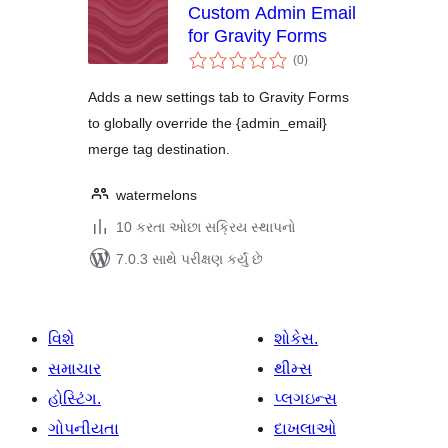
Custom Admin Email
for Gravity Forms
કુલ
(0
)
રેટિંગ્સ
Adds a new settings tab to Gravity Forms
to globally override the {admin_email}
merge tag destination.
watermelons
10 કરતા ઓછા સક્રિય સ્થાપનો
7.0.3 સાથે પરીક્ષણ કર્યું છે
વિશે
શોકેસ.
સમાચાર
થીમ્સ
હોસ્ટિંગ.
પ્લગઇન્સ
ગોપનીયતા
દાખલાઓ