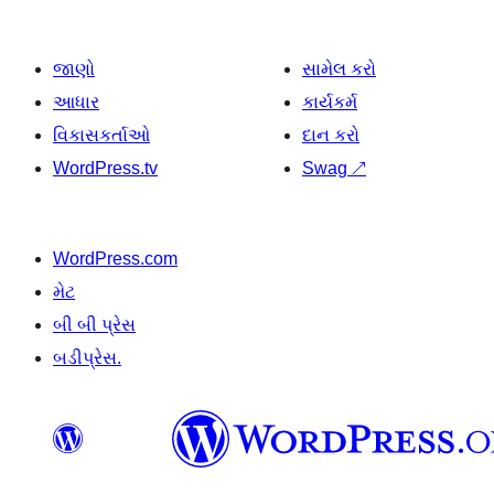
જાણો
સામેલ કરો
આધાર
કાર્યકર્મ
વિકાસકર્તાઓ
દાન કરો
WordPress.tv
Swag
↗
WordPress.com
મેટ
બી બી પ્રેસ
બડીપ્રેસ.