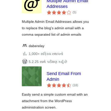
Multiple Admin Email
Addresses
કુલ
(5
)
રેટિંગ્સ
Multiple Admin Email Addresses allows you
to replace the blog's admin email with a
comma separated list of admin emails
daberelay
1,000+ સક્રિય સ્થાપનો
5.2.25 સાથે પરીક્ષણ કર્યું છે
Send Email From
Admin
કુલ
(18
)
રેટિંગ્સ
Easily send a simple custom email with an
attachment from the WordPress
administration screen.