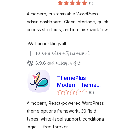
કુલ
(1
)
રેટિંગ્સ
A modern, customizable WordPress
admin dashboard. Clean interface, quick
access shortcuts, and intuitive workflow.
hannesklingvall
10 કરતા ઓછા સક્રિય સ્થાપનો
6.9.6 સાથે પરીક્ષણ કર્યું છે
ThemePlus –
Modern Theme
કુલ
Options Framework
(0
)
રેટિંગ્સ
by FrontTheme
A modern, React-powered WordPress
theme options framework. 30 field
types, white-label support, conditional
logic — free forever.