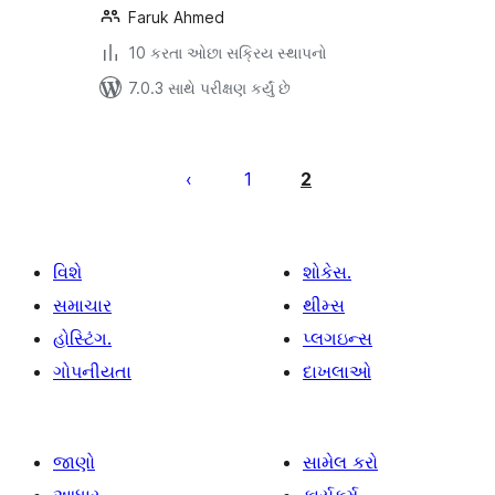
Faruk Ahmed
10 કરતા ઓછા સક્રિય સ્થાપનો
7.0.3 સાથે પરીક્ષણ કર્યું છે
પોસ્ટ
પૃષ્ઠ
1
2
ક્રમાંકન
વિશે
શોકેસ.
સમાચાર
થીમ્સ
હોસ્ટિંગ.
પ્લગઇન્સ
ગોપનીયતા
દાખલાઓ
જાણો
સામેલ કરો