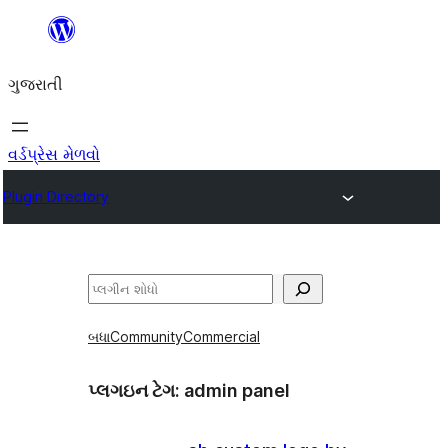
કંટેન્ટ(લખાણ)
પર
ગુજરાતી
જાઓ
વર્ડપ્રેસ મેળવો
Plugin Directory
શોધો
બધા
Community
Commercial
પ્લગઇન ટેગ:
admin panel