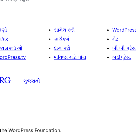
ાણો
સામેલ કરો
WordPres
ધાર
કાર્યકર્મ
મેટ
િકાસકર્તાઓ
દાન કરો
બી બી પ્રેસ
ordPress.tv
ભવિષ્ય માટે પાંચ
બડીપ્રેસ.
ગુજરાતી
 the WordPress Foundation.