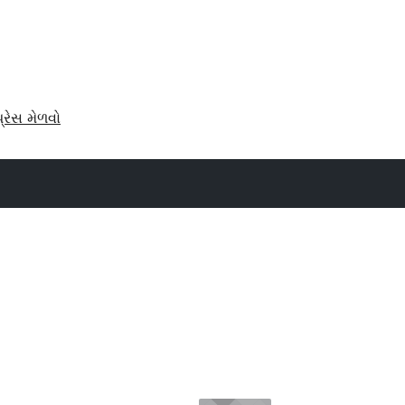
પ્રેસ મેળવો