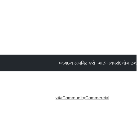
પ્લગઇન સબમિટ કરો
મારું મનપસંદ
લોગ ઇન
બધા
Community
Commercial