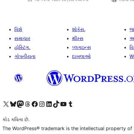
વિશે
શોકેસ.
જ
સમાચાર
થીમ્સ
આ
હોસ્ટિંગ.
પ્લગઇન્સ
વ
ગોપનીયતા
દાખલાઓ
W
અમારા X (અગાઉ ટ્વિટર) એકાઉન્ટની મુલાકાત લો
અમારા Bluesky એકાઉન્ટની મુલાકાત લો
અમારા માસ્ટોડોન એકાઉન્ટની મુલાકાત લો
અમારા Threads એકાઉન્ટની મુલાકાત લો
અમારા ફેસબુક પેજની મુલાકાત લો
અમારા ઇન્સ્ટાગ્રામ એકાઉન્ટની મુલાકાત લો
અમારા LinkedIn એકાઉન્ટની મુલાકાત લો
અમારા TikTok એકાઉન્ટની મુલાકાત લો
અમારી YouTube ચેનલની મુલાકાત લો
અમારા Tumblr એકાઉન્ટની મુલાકાત લો
કોડ કવિતા છે.
The WordPress® trademark is the intellectual property of