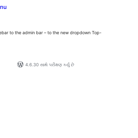
enu
લ
િંગ્સ
ebar to the admin bar – to the new dropdown Top-
4.6.30 સાથે પરીક્ષણ કર્યું છે