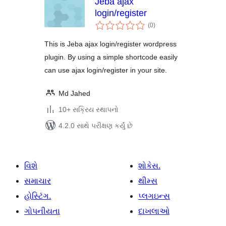
Jeba ajax
login/register
કુલ
(0
)
રેટિંગ્સ
This is Jeba ajax login/register wordpress
plugin. By using a simple shortcode easily
can use ajax login/register in your site.
Md Jahed
10+ સક્રિય સ્થાપનો
4.2.0 સાથે પરીક્ષણ કર્યું છે
વિશે
શોકેસ.
સમાચાર
થીમ્સ
હોસ્ટિંગ.
પ્લગઇન્સ
ગોપનીયતા
દાખલાઓ