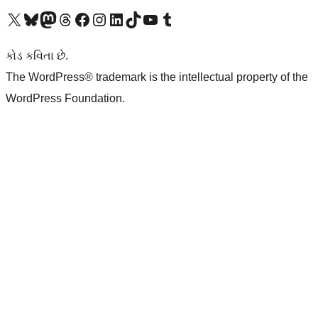
અમારા X (અગાઉ ટ્વિટર) એકાઉન્ટની મુલાકાત લો
અમારા Bluesky એકાઉન્ટની મુલાકાત લો
અમારા માસ્ટોડોન એકાઉન્ટની મુલાકાત લો
અમારા Threads એકાઉન્ટની મુલાકાત લો
અમારા ફેસબુક પેજની મુલાકાત લો
અમારા ઇન્સ્ટાગ્રામ એકાઉન્ટની મુલાકાત લો
અમારા LinkedIn એકાઉન્ટની મુલાકાત લો
અમારા TikTok એકાઉન્ટની મુલાકાત લો
અમારી YouTube ચેનલની મુલાકાત લો
અમારા Tumblr એકાઉન્ટની મુલાકાત લો
કોડ કવિતા છે.
The WordPress® trademark is the intellectual property of the
WordPress Foundation.