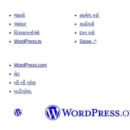
જાણો
સામેલ કરો
આધાર
કાર્યકર્મ
વિકાસકર્તાઓ
દાન કરો
WordPress.tv
Swag
↗
WordPress.com
મેટ
બી બી પ્રેસ
બડીપ્રેસ.