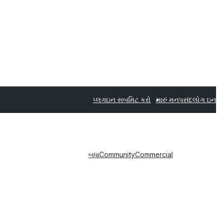
પ્લગઇન સબમિટ કરો
મારું મનપસંદ
લોગ ઇન
બધા
Community
Commercial