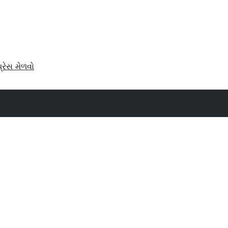
પ્રેસ મેળવો