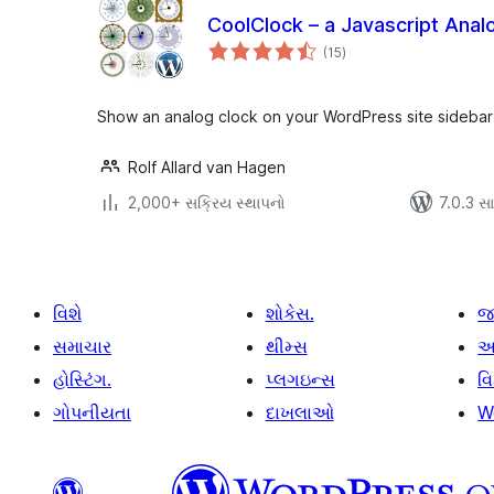
CoolClock – a Javascript Anal
કુલ
(15
)
રેટિંગ્સ
Show an analog clock on your WordPress site sidebar
Rolf Allard van Hagen
2,000+ સક્રિય સ્થાપનો
7.0.3 સાથ
વિશે
શોકેસ.
જ
સમાચાર
થીમ્સ
આ
હોસ્ટિંગ.
પ્લગઇન્સ
વ
ગોપનીયતા
દાખલાઓ
W