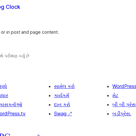
og Clock
 or in post and page content.
ે પરીક્ષણ કર્યું છે
ાણો
સામેલ કરો
WordPres
ધાર
કાર્યકર્મ
મેટ
િકાસકર્તાઓ
દાન કરો
બી બી પ્રેસ
ordPress.tv
Swag
↗
બડીપ્રેસ.