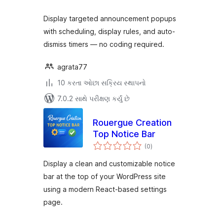
Display targeted announcement popups
with scheduling, display rules, and auto-
dismiss timers — no coding required.
agrata77
10 કરતા ઓછા સક્રિય સ્થાપનો
7.0.2 સાથે પરીક્ષણ કર્યું છે
Rouergue Creation
Top Notice Bar
કુલ
(0
)
રેટિંગ્સ
Display a clean and customizable notice
bar at the top of your WordPress site
using a modern React-based settings
page.