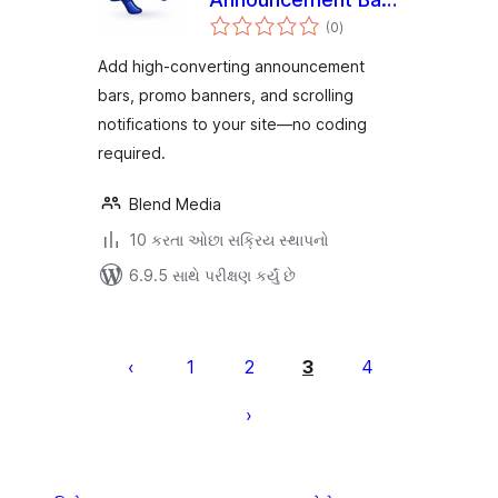
કુલ
Promo Bar &
(0
)
રેટિંગ્સ
Notification Banner
Add high-converting announcement
bars, promo banners, and scrolling
notifications to your site—no coding
required.
Blend Media
10 કરતા ઓછા સક્રિય સ્થાપનો
6.9.5 સાથે પરીક્ષણ કર્યું છે
પોસ્ટ
પૃષ્ઠ
1
2
3
4
ક્રમાંકન