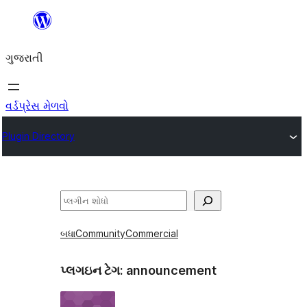
કંટેન્ટ(લખાણ)
પર
ગુજરાતી
જાઓ
વર્ડપ્રેસ મેળવો
Plugin Directory
શોધો
બધા
Community
Commercial
પ્લગઇન ટેગ:
announcement