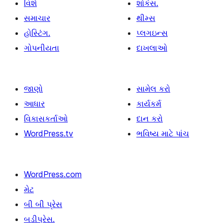
વિશે
શોકેસ.
સમાચાર
થીમ્સ
હોસ્ટિંગ.
પ્લગઇન્સ
ગોપનીયતા
દાખલાઓ
જાણો
સામેલ કરો
આધાર
કાર્યકર્મ
વિકાસકર્તાઓ
દાન કરો
WordPress.tv
ભવિષ્ય માટે પાંચ
WordPress.com
મેટ
બી બી પ્રેસ
બડીપ્રેસ.