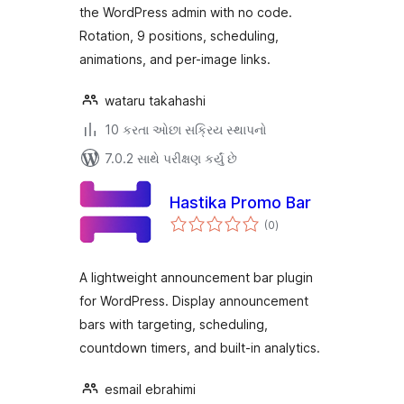
the WordPress admin with no code.
Rotation, 9 positions, scheduling,
animations, and per-image links.
wataru takahashi
10 કરતા ઓછા સક્રિય સ્થાપનો
7.0.2 સાથે પરીક્ષણ કર્યું છે
Hastika Promo Bar
કુલ
(0
)
રેટિંગ્સ
A lightweight announcement bar plugin
for WordPress. Display announcement
bars with targeting, scheduling,
countdown timers, and built-in analytics.
esmail ebrahimi