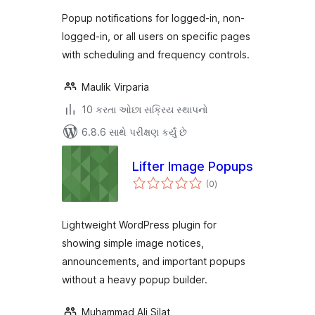
Popup notifications for logged-in, non-
logged-in, or all users on specific pages
with scheduling and frequency controls.
Maulik Virparia
10 કરતા ઓછા સક્રિય સ્થાપનો
6.8.6 સાથે પરીક્ષણ કર્યું છે
Lifter Image Popups
કુલ
(0
)
રેટિંગ્સ
Lightweight WordPress plugin for
showing simple image notices,
announcements, and important popups
without a heavy popup builder.
Muhammad Ali Silat