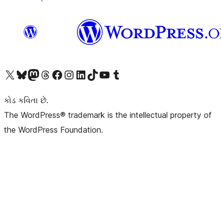
અમારા X (અગાઉ ટ્વિટર) એકાઉન્ટની મુલાકાત લો
અમારા Bluesky એકાઉન્ટની મુલાકાત લો
અમારા માસ્ટોડોન એકાઉન્ટની મુલાકાત લો
અમારા Threads એકાઉન્ટની મુલાકાત લો
અમારા ફેસબુક પેજની મુલાકાત લો
અમારા ઇન્સ્ટાગ્રામ એકાઉન્ટની મુલાકાત લો
અમારા LinkedIn એકાઉન્ટની મુલાકાત લો
અમારા TikTok એકાઉન્ટની મુલાકાત લો
અમારી YouTube ચેનલની મુલાકાત લો
અમારા Tumblr એકાઉન્ટની મુલાકાત લો
કોડ કવિતા છે.
The WordPress® trademark is the intellectual property of
the WordPress Foundation.