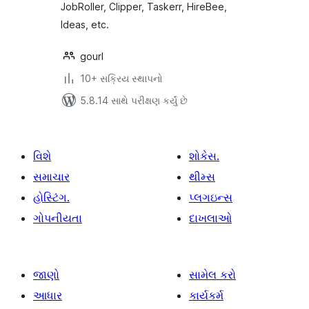
JobRoller, Clipper, Taskerr, HireBee,
Ideas, etc.
gourl
10+ સક્રિય સ્થાપનો
5.8.14 સાથે પરીક્ષણ કર્યું છે
વિશે
શોકેસ.
સમાચાર
થીમ્સ
હોસ્ટિંગ.
પ્લગઇન્સ
ગોપનીયતા
દાખલાઓ
જાણો
સામેલ કરો
આધાર
કાર્યકર્મ