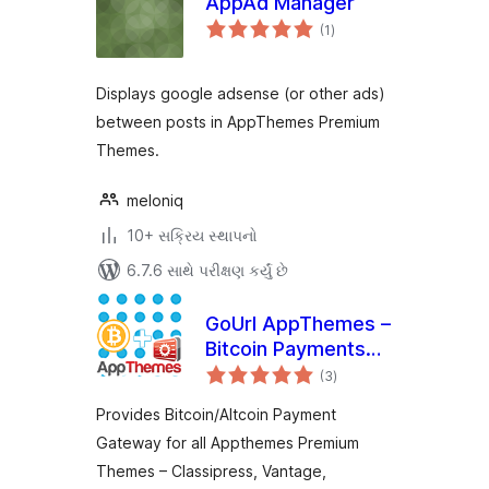
AppAd Manager
કુલ
(1
)
રેટિંગ્સ
Displays google adsense (or other ads)
between posts in AppThemes Premium
Themes.
meloniq
10+ સક્રિય સ્થાપનો
6.7.6 સાથે પરીક્ષણ કર્યું છે
GoUrl AppThemes –
Bitcoin Payments
કુલ
for Classipress,
(3
)
રેટિંગ્સ
Vantage, JobRoller,
Provides Bitcoin/Altcoin Payment
etc
Gateway for all Appthemes Premium
Themes – Classipress, Vantage,