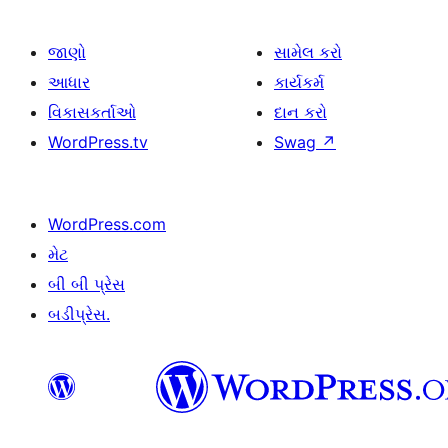
જાણો
સામેલ કરો
આધાર
કાર્યકર્મ
વિકાસકર્તાઓ
દાન કરો
WordPress.tv
Swag
↗
WordPress.com
મેટ
બી બી પ્રેસ
બડીપ્રેસ.