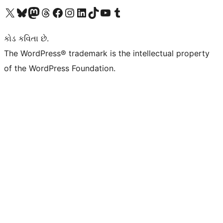
અમારા X (અગાઉ ટ્વિટર) એકાઉન્ટની મુલાકાત લો
અમારા Bluesky એકાઉન્ટની મુલાકાત લો
અમારા માસ્ટોડોન એકાઉન્ટની મુલાકાત લો
અમારા Threads એકાઉન્ટની મુલાકાત લો
અમારા ફેસબુક પેજની મુલાકાત લો
અમારા ઇન્સ્ટાગ્રામ એકાઉન્ટની મુલાકાત લો
અમારા LinkedIn એકાઉન્ટની મુલાકાત લો
અમારા TikTok એકાઉન્ટની મુલાકાત લો
અમારી YouTube ચેનલની મુલાકાત લો
અમારા Tumblr એકાઉન્ટની મુલાકાત લો
કોડ કવિતા છે.
The WordPress® trademark is the intellectual property
of the WordPress Foundation.