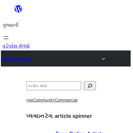
કંટેન્ટ(લખાણ)
પર
ગુજરાતી
જાઓ
વર્ડપ્રેસ મેળવો
Plugin Directory
શોધો
બધા
Community
Commercial
પ્લગઇન ટેગ:
article spinner