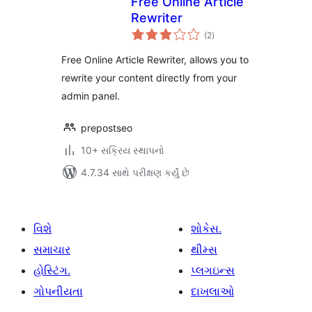
Free Online Article
Rewriter
કુલ
(2
)
રેટિંગ્સ
Free Online Article Rewriter, allows you to
rewrite your content directly from your
admin panel.
prepostseo
10+ સક્રિય સ્થાપનો
4.7.34 સાથે પરીક્ષણ કર્યું છે
વિશે
શોકેસ.
સમાચાર
થીમ્સ
હોસ્ટિંગ.
પ્લગઇન્સ
ગોપનીયતા
દાખલાઓ