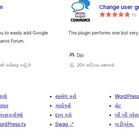
m
Сhange user g
કુ
(1
)
રેટ
ou to easily add Google
This plugin performs one but very
aros Forum.
Djo
ે પરીક્ષણ કર્યું છે
20+ સક્રિય સ્થાપનો
ાણો
સામેલ કરો
WordPres
ધાર
કાર્યકર્મ
મેટ
િકાસકર્તાઓ
દાન કરો
બી બી પ્રેસ
ordPress.tv
Swag
↗
બડીપ્રેસ.