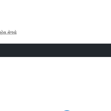
પ્રેસ મેળવો