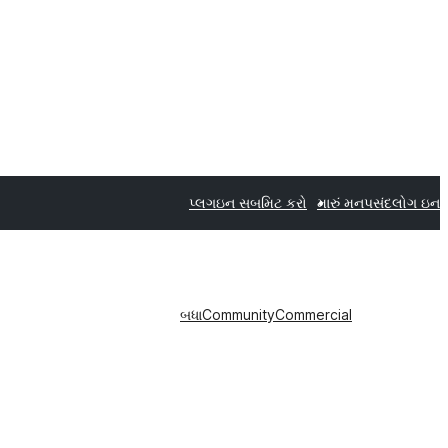
પ્લગઇન સબમિટ કરો
મારું મનપસંદ
લોગ ઇન
બધા
Community
Commercial