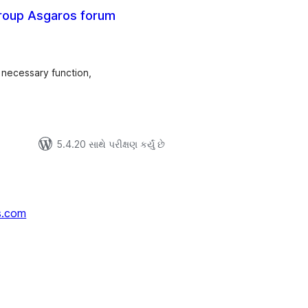
roup Asgaros forum
લ
િંગ્સ
 necessary function,
5.4.20 સાથે પરીક્ષણ કર્યું છે
s.com