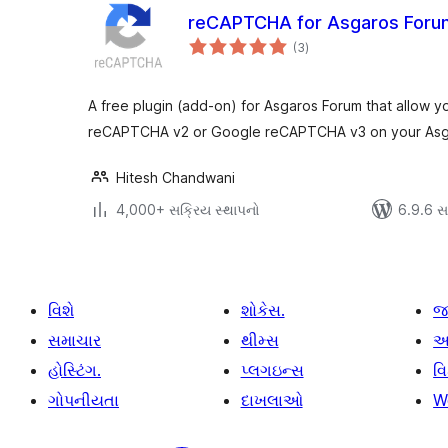
reCAPTCHA for Asgaros Foru
કુલ
(3
)
રેટિંગ્સ
A free plugin (add-on) for Asgaros Forum that allow y
reCAPTCHA v2 or Google reCAPTCHA v3 on your Asg
Hitesh Chandwani
4,000+ સક્રિય સ્થાપનો
6.9.6 સાથ
વિશે
શોકેસ.
જ
સમાચાર
થીમ્સ
આ
હોસ્ટિંગ.
પ્લગઇન્સ
વ
ગોપનીયતા
દાખલાઓ
W