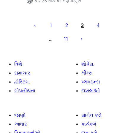
5.2.25 સાથે પરીક્ષણ કર્યું છે
પોસ્ટ
પૃષ્ઠ
1
2
3
4
ક્રમાંકન
11
…
વિશે
શોકેસ.
સમાચાર
થીમ્સ
હોસ્ટિંગ.
પ્લગઇન્સ
ગોપનીયતા
દાખલાઓ
જાણો
સામેલ કરો
આધાર
કાર્યકર્મ
વિકાસકર્તાઓ
દાન કરો