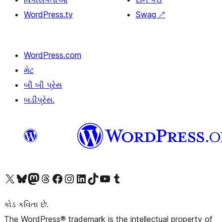
WordPress.tv
Swag
↗
WordPress.com
મેટ
બી બી પ્રેસ
બડીપ્રેસ.
અમારા X (અગાઉ ટ્વિટર) એકાઉન્ટની મુલાકાત લો
અમારા Bluesky એકાઉન્ટની મુલાકાત લો
અમારા માસ્ટોડોન એકાઉન્ટની મુલાકાત લો
અમારા Threads એકાઉન્ટની મુલાકાત લો
અમારા ફેસબુક પેજની મુલાકાત લો
અમારા ઇન્સ્ટાગ્રામ એકાઉન્ટની મુલાકાત લો
અમારા LinkedIn એકાઉન્ટની મુલાકાત લો
અમારા TikTok એકાઉન્ટની મુલાકાત લો
અમારી YouTube ચેનલની મુલાકાત લો
અમારા Tumblr એકાઉન્ટની મુલાકાત લો
કોડ કવિતા છે.
The WordPress® trademark is the intellectual property of