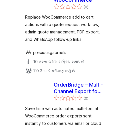
કુલ
(0
)
રેટિંગ્સ
Replace WooCommerce add to cart
actions with a quote request workflow,
admin quote management, PDF export,
and WhatsApp follow-up links.
preciousgabraels
10 કરતા ઓછા સક્રિય સ્થાપનો
7.0.3 સાથે પરીક્ષણ કર્યું છે
OrderBridge – Multi-
Channel Export for
કુલ
WooCommerce
(0
)
રેટિંગ્સ
Save time with automated multi-format
WooCommerce order exports sent
instantly to customers via email or cloud