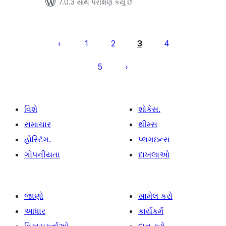
7.0.3 સાથે પરીક્ષણ કર્યું છે
પોસ્ટ
પૃષ્ઠ
1
2
3
4
ક્રમાંકન
5
વિશે
શોકેસ.
સમાચાર
થીમ્સ
હોસ્ટિંગ.
પ્લગઇન્સ
ગોપનીયતા
દાખલાઓ
જાણો
સામેલ કરો
આધાર
કાર્યકર્મ