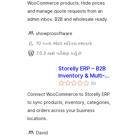
WooCommerce products. Hide prices
and manage quote requests from an
admin inbox. B2B and wholesale ready.
showprosoftware
10 કરતા ઓછા સક્રિય સ્થાપનો
7.0.3 સાથે પરીક્ષણ કર્યું છે
Storelly ERP – B2B
Inventory & Multi-
કુલ
Location POS for
(0
)
રેટિંગ્સ
WooCommerce
Connect WooCommerce to Storelly ERP
to sync products, inventory, categories,
and orders across your business
locations.
David