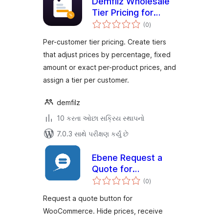
Demfilz Wholesale
Tier Pricing for
કુલ
WooCommerce
(0
)
રેટિંગ્સ
Per-customer tier pricing. Create tiers
that adjust prices by percentage, fixed
amount or exact per-product prices, and
assign a tier per customer.
demfilz
10 કરતા ઓછા સક્રિય સ્થાપનો
7.0.3 સાથે પરીક્ષણ કર્યું છે
Ebene Request a
Quote for
કુલ
WooCommerce
(0
)
રેટિંગ્સ
Request a quote button for
WooCommerce. Hide prices, receive