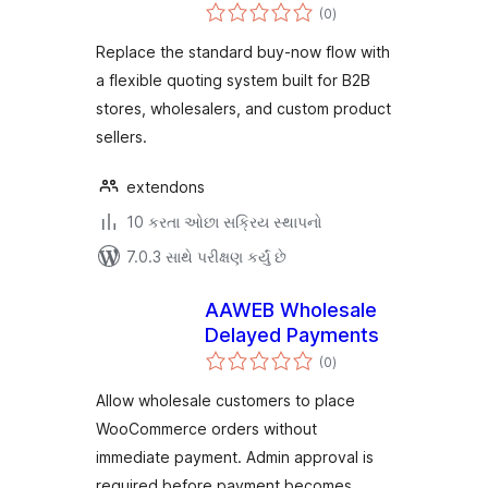
કુલ
(0
)
રેટિંગ્સ
Replace the standard buy-now flow with
a flexible quoting system built for B2B
stores, wholesalers, and custom product
sellers.
extendons
10 કરતા ઓછા સક્રિય સ્થાપનો
7.0.3 સાથે પરીક્ષણ કર્યું છે
AAWEB Wholesale
Delayed Payments
કુલ
(0
)
રેટિંગ્સ
Allow wholesale customers to place
WooCommerce orders without
immediate payment. Admin approval is
required before payment becomes