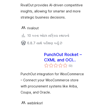
Platform
RivalOut provides AI-driven competitive
insights, allowing for smarter and more
strategic business decisions.
rivalout
10 કરતા ઓછા સક્રિય સ્થાપનો
6.8.7 સાથે પરીક્ષણ કર્યું છે
PunchOut Rocket –
CXML and OCI
કુલ
eProcurement
(0
)
રેટિંગ્સ
integration
PunchOut integration for WooCommerce
– Connect your WooCommerce store
with procurement systems like Ariba,
Coupa, and Oracle.
weblinksrl