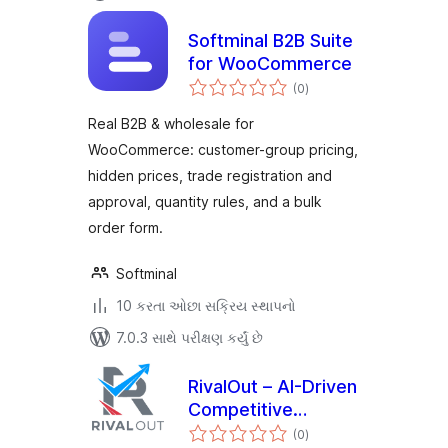
Softminal B2B Suite
for WooCommerce
કુલ
(0
)
રેટિંગ્સ
Real B2B & wholesale for
WooCommerce: customer-group pricing,
hidden prices, trade registration and
approval, quantity rules, and a bulk
order form.
Softminal
10 કરતા ઓછા સક્રિય સ્થાપનો
7.0.3 સાથે પરીક્ષણ કર્યું છે
RivalOut – AI-Driven
Competitive
કુલ
Intelligence
(0
)
રેટિંગ્સ