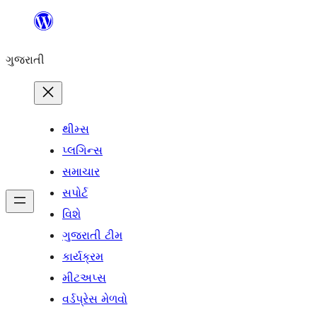
કંટેન્ટ(લખાણ)
પર
ગુજરાતી
જાઓ
થીમ્સ
પ્લગિન્સ
સમાચાર
સપોર્ટ
વિશે
ગુજરાતી ટીમ
કાર્યક્રમ
મીટઅપ્સ
વર્ડપ્રેસ મેળવો