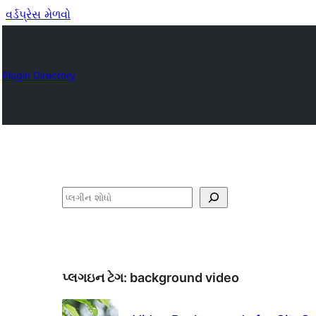
વર્ડપ્રેસ મેળવો
Plugin Directory
શોધો
પ્લગઇન ટેગ:
background video