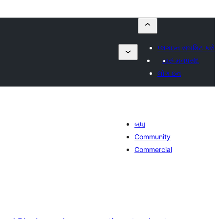
પ્લગઇન સબમિટ કરો
મારું મનપસંદ
લોગ ઇન
બધા
Community
Commercial