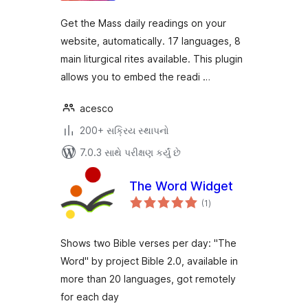
Get the Mass daily readings on your
website, automatically. 17 languages, 8
main liturgical rites available. This plugin
allows you to embed the readi …
acesco
200+ સક્રિય સ્થાપનો
7.0.3 સાથે પરીક્ષણ કર્યું છે
The Word Widget
કુલ
(1
)
રેટિંગ્સ
Shows two Bible verses per day: "The
Word" by project Bible 2.0, available in
more than 20 languages, got remotely
for each day