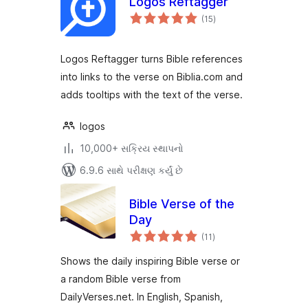
Logos Reftagger
કુલ
(15
)
રેટિંગ્સ
Logos Reftagger turns Bible references
into links to the verse on Biblia.com and
adds tooltips with the text of the verse.
logos
10,000+ સક્રિય સ્થાપનો
6.9.6 સાથે પરીક્ષણ કર્યું છે
Bible Verse of the
Day
કુલ
(11
)
રેટિંગ્સ
Shows the daily inspiring Bible verse or
a random Bible verse from
DailyVerses.net. In English, Spanish,