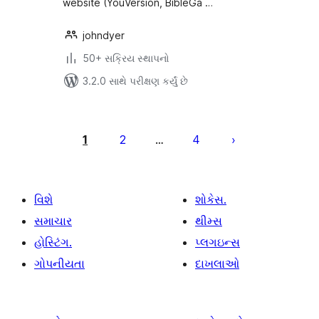
website (YouVersion, BibleGa …
johndyer
50+ સક્રિય સ્થાપનો
3.2.0 સાથે પરીક્ષણ કર્યું છે
પોસ્ટ
પૃષ્ઠ
1
2
4
…
ક્રમાંકન
વિશે
શોકેસ.
સમાચાર
થીમ્સ
હોસ્ટિંગ.
પ્લગઇન્સ
ગોપનીયતા
દાખલાઓ