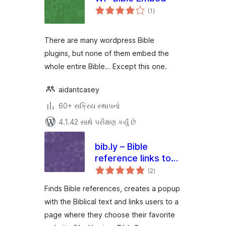
કુલ
(1
)
રેટિંગ્સ
There are many wordpress Bible
plugins, but none of them embed the
whole entire Bible… Except this one.
aidantcasey
60+ સક્રિય સ્થાપનો
4.1.42 સાથે પરીક્ષણ કર્યું છે
bib.ly – Bible
reference links to
કુલ
all bible sites
(2
)
રેટિંગ્સ
Finds Bible references, creates a popup
with the Biblical text and links users to a
page where they choose their favorite