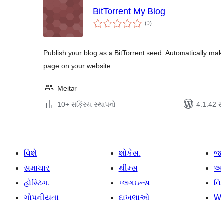
BitTorrent My Blog
કુલ
(0
)
રેટિંગ્સ
Publish your blog as a BitTorrent seed. Automatically ma
page on your website.
Meitar
10+ સક્રિય સ્થાપનો
4.1.42 સા
વિશે
શોકેસ.
જ
સમાચાર
થીમ્સ
આ
હોસ્ટિંગ.
પ્લગઇન્સ
વ
ગોપનીયતા
દાખલાઓ
W