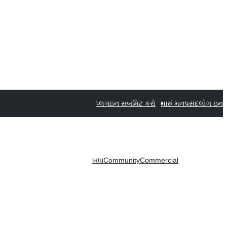
પ્લગઇન સબમિટ કરો
મારું મનપસંદ
લોગ ઇન
બધા
Community
Commercial