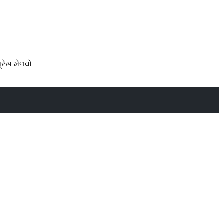
પ્રેસ મેળવો