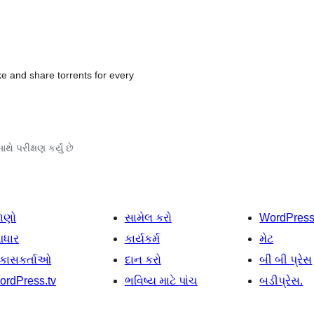
ke and share torrents for every
થે પરીક્ષણ કર્યું છે
ાણો
સામેલ કરો
WordPres
ધાર
કાર્યકર્મ
મેટ
િકાસકર્તાઓ
દાન કરો
બી બી પ્રેસ
ordPress.tv
ભવિષ્ય માટે પાંચ
બડીપ્રેસ.