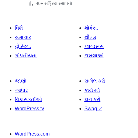
40+ સક્રિય સ્થાપનો
વિશે
શોકેસ.
સમાચાર
થીમ્સ
હોસ્ટિંગ.
પ્લગઇન્સ
ગોપનીયતા
દાખલાઓ
જાણો
સામેલ કરો
આધાર
કાર્યકર્મ
વિકાસકર્તાઓ
દાન કરો
WordPress.tv
Swag
↗
WordPress.com