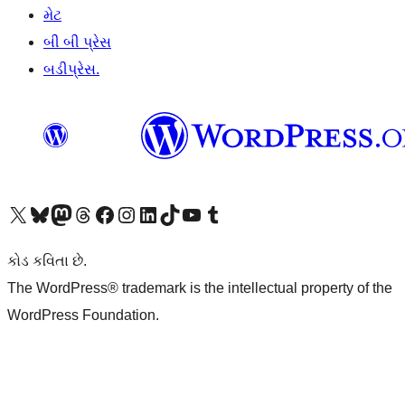
મેટ
બી બી પ્રેસ
બડીપ્રેસ.
અમારા X (અગાઉ ટ્વિટર) એકાઉન્ટની મુલાકાત લો
અમારા Bluesky એકાઉન્ટની મુલાકાત લો
અમારા માસ્ટોડોન એકાઉન્ટની મુલાકાત લો
અમારા Threads એકાઉન્ટની મુલાકાત લો
અમારા ફેસબુક પેજની મુલાકાત લો
અમારા ઇન્સ્ટાગ્રામ એકાઉન્ટની મુલાકાત લો
અમારા LinkedIn એકાઉન્ટની મુલાકાત લો
અમારા TikTok એકાઉન્ટની મુલાકાત લો
અમારી YouTube ચેનલની મુલાકાત લો
અમારા Tumblr એકાઉન્ટની મુલાકાત લો
કોડ કવિતા છે.
The WordPress® trademark is the intellectual property of the
WordPress Foundation.