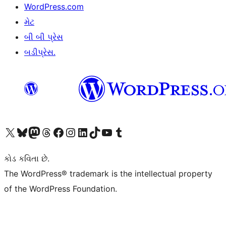
WordPress.com
મેટ
બી બી પ્રેસ
બડીપ્રેસ.
અમારા X (અગાઉ ટ્વિટર) એકાઉન્ટની મુલાકાત લો
અમારા Bluesky એકાઉન્ટની મુલાકાત લો
અમારા માસ્ટોડોન એકાઉન્ટની મુલાકાત લો
અમારા Threads એકાઉન્ટની મુલાકાત લો
અમારા ફેસબુક પેજની મુલાકાત લો
અમારા ઇન્સ્ટાગ્રામ એકાઉન્ટની મુલાકાત લો
અમારા LinkedIn એકાઉન્ટની મુલાકાત લો
અમારા TikTok એકાઉન્ટની મુલાકાત લો
અમારી YouTube ચેનલની મુલાકાત લો
અમારા Tumblr એકાઉન્ટની મુલાકાત લો
કોડ કવિતા છે.
The WordPress® trademark is the intellectual property
of the WordPress Foundation.