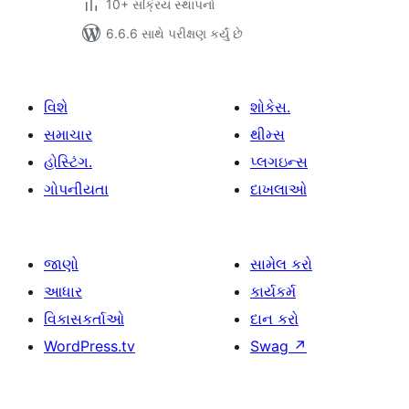
10+ સક્રિય સ્થાપનો
6.6.6 સાથે પરીક્ષણ કર્યું છે
વિશે
શોકેસ.
સમાચાર
થીમ્સ
હોસ્ટિંગ.
પ્લગઇન્સ
ગોપનીયતા
દાખલાઓ
જાણો
સામેલ કરો
આધાર
કાર્યકર્મ
વિકાસકર્તાઓ
દાન કરો
WordPress.tv
Swag
↗