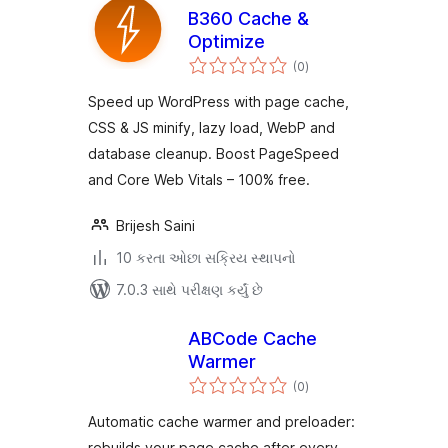
B360 Cache &
Optimize
કુલ
(0
)
રેટિંગ્સ
Speed up WordPress with page cache,
CSS & JS minify, lazy load, WebP and
database cleanup. Boost PageSpeed
and Core Web Vitals – 100% free.
Brijesh Saini
10 કરતા ઓછા સક્રિય સ્થાપનો
7.0.3 સાથે પરીક્ષણ કર્યું છે
ABCode Cache
Warmer
કુલ
(0
)
રેટિંગ્સ
Automatic cache warmer and preloader:
rebuilds your page cache after every