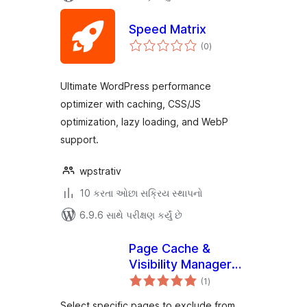
Speed Matrix
કુલ
(0
)
રેટિંગ્સ
Ultimate WordPress performance
optimizer with caching, CSS/JS
optimization, lazy loading, and WebP
support.
wpstrativ
10 કરતા ઓછા સક્રિય સ્થાપનો
6.9.6 સાથે પરીક્ષણ કર્યું છે
Page Cache &
Visibility Manager
કુલ
for Fastest Cache
(1
)
રેટિંગ્સ
Select specific pages to exclude from