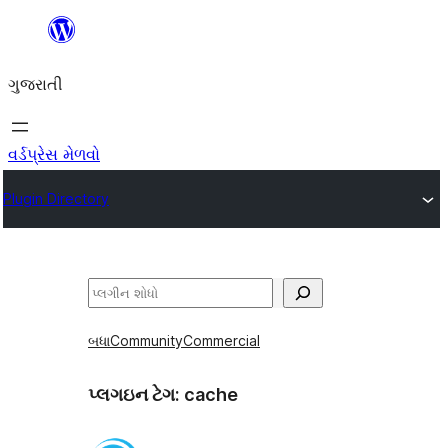
કંટેન્ટ(લખાણ)
પર
ગુજરાતી
જાઓ
વર્ડપ્રેસ મેળવો
Plugin Directory
શોધો
બધા
Community
Commercial
પ્લગઇન ટેગ:
cache