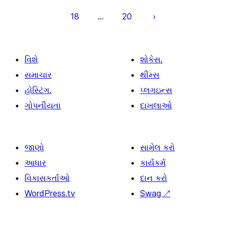
ક્રમાંકન
18
20
…
વિશે
શોકેસ.
સમાચાર
થીમ્સ
હોસ્ટિંગ.
પ્લગઇન્સ
ગોપનીયતા
દાખલાઓ
જાણો
સામેલ કરો
આધાર
કાર્યકર્મ
વિકાસકર્તાઓ
દાન કરો
WordPress.tv
Swag
↗