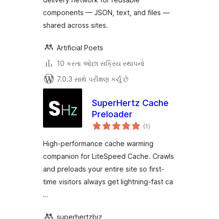
components — JSON, text, and files —
shared across sites.
Artificial Poets
10 કરતા ઓછા સક્રિય સ્થાપનો
7.0.3 સાથે પરીક્ષણ કર્યું છે
SuperHertz Cache
Preloader
કુલ
(1
)
રેટિંગ્સ
High-performance cache warming
companion for LiteSpeed Cache. Crawls
and preloads your entire site so first-
time visitors always get lightning-fast ca
…
superhertzbiz