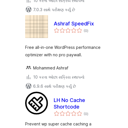
10 કરતા ઓછા સક્રિય સ્થાપનો
7.0.3 સાથે પરીક્ષણ કર્યું છે
Ashraf SpeedFix
કુલ
(0
)
રેટિંગ્સ
Free all-in-one WordPress performance
optimizer with no pro paywall.
Mohammed Ashraf
10 કરતા ઓછા સક્રિય સ્થાપનો
6.9.6 સાથે પરીક્ષણ કર્યું છે
LH No Cache
Shortcode
કુલ
(0
)
રેટિંગ્સ
Prevent wp super cache caching a