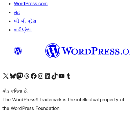
WordPress.com
મેટ
બી બી પ્રેસ
બડીપ્રેસ.
અમારા X (અગાઉ ટ્વિટર) એકાઉન્ટની મુલાકાત લો
અમારા Bluesky એકાઉન્ટની મુલાકાત લો
અમારા માસ્ટોડોન એકાઉન્ટની મુલાકાત લો
અમારા Threads એકાઉન્ટની મુલાકાત લો
અમારા ફેસબુક પેજની મુલાકાત લો
અમારા ઇન્સ્ટાગ્રામ એકાઉન્ટની મુલાકાત લો
અમારા LinkedIn એકાઉન્ટની મુલાકાત લો
અમારા TikTok એકાઉન્ટની મુલાકાત લો
અમારી YouTube ચેનલની મુલાકાત લો
અમારા Tumblr એકાઉન્ટની મુલાકાત લો
કોડ કવિતા છે.
The WordPress® trademark is the intellectual property of
the WordPress Foundation.