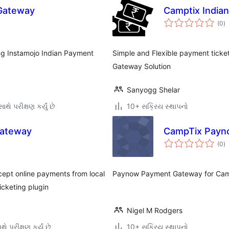
Gateway
Camptix India
કુ
(0
)
રેટ
ng Instamojo Indian Payment
Simple and Flexible payment ticke
Gateway Solution
Sanyogg Shelar
થે પરીક્ષણ કર્યું છે
10+ સક્રિય સ્થાપનો
Gateway
CampTix Payn
કુ
(0
)
રેટ
ept online payments from local
Paynow Payment Gateway for Cam
icketing plugin
Nigel M Rodgers
ે પરીક્ષણ કર્યું છે
10+ સક્રિય સ્થાપનો