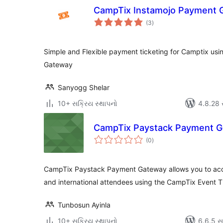
CampTix Instamojo Payment 
કુલ
(3
)
રેટિંગ્સ
Simple and Flexible payment ticketing for Camptix usi
Gateway
Sanyogg Shelar
10+ સક્રિય સ્થાપનો
4.8.28 સા
CampTix Paystack Payment 
કુલ
(0
)
રેટિંગ્સ
CampTix Paystack Payment Gateway allows you to acc
and international attendees using the CampTix Event T
Tunbosun Ayinla
10+ સક્રિય સ્થાપનો
6.6.5 સાથ