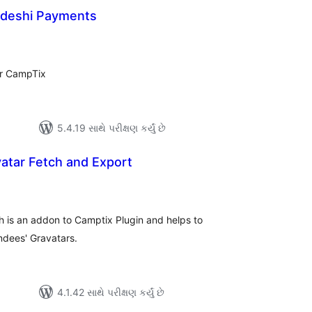
ldeshi Payments
લ
િંગ્સ
r CampTix
5.4.19 સાથે પરીક્ષણ કર્યું છે
atar Fetch and Export
લ
િંગ્સ
h is an addon to Camptix Plugin and helps to
ndees' Gravatars.
4.1.42 સાથે પરીક્ષણ કર્યું છે