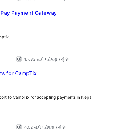
rPay Payment Gateway
લ
િંગ્સ
ptix.
4.7.33 સાથે પરીક્ષણ કર્યું છે
ts for CampTix
લ
િંગ્સ
rt to CampTix for accepting payments in Nepali
7.0.2 સાથે પરીક્ષણ કર્યું છે