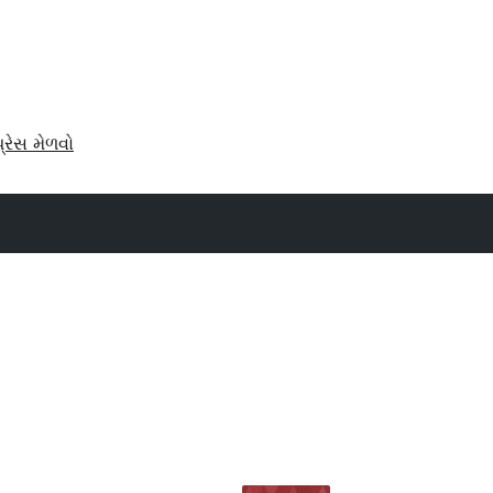
પ્રેસ મેળવો