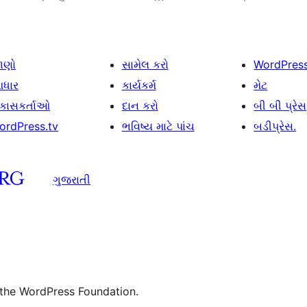
ાણો
સામેલ કરો
WordPres
ધાર
કાર્યકર્મ
મેટ
િકાસકર્તાઓ
દાન કરો
બી બી પ્રેસ
ordPress.tv
ભવિષ્ય માટે પાંચ
બડીપ્રેસ.
ગુજરાતી
 the WordPress Foundation.