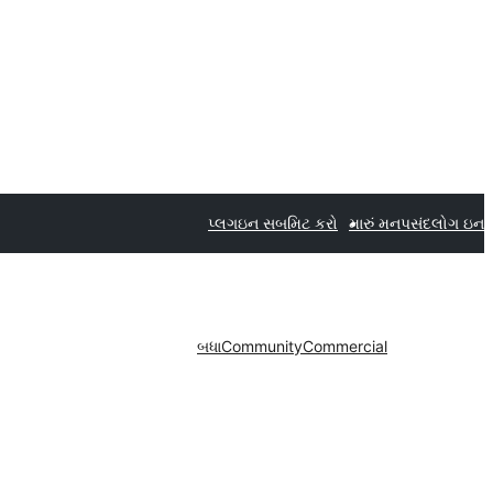
પ્લગઇન સબમિટ કરો
મારું મનપસંદ
લોગ ઇન
બધા
Community
Commercial