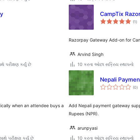
y
CampTix Razo
કુ
(1
)
રેટ
Razorpay Gateway Add-on for Cam
Arvind Singh
ે પરીક્ષણ કર્યું છે
10 કરતા ઓછા સક્રિય સ્થાપનો
Nepali Paymen
કુ
(0
)
રેટ
tically when an attendee buys a
Add Nepali payment gateway suppo
Rupees (NPR).
arunpyasi
થે પરીક્ષણ કર્યું છે
10 કરતા ઓછા સક્રિય સ્થાપનો