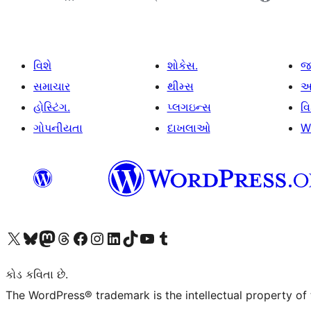
વિશે
શોકેસ.
જ
સમાચાર
થીમ્સ
આ
હોસ્ટિંગ.
પ્લગઇન્સ
વ
ગોપનીયતા
દાખલાઓ
W
અમારા X (અગાઉ ટ્વિટર) એકાઉન્ટની મુલાકાત લો
અમારા Bluesky એકાઉન્ટની મુલાકાત લો
અમારા માસ્ટોડોન એકાઉન્ટની મુલાકાત લો
અમારા Threads એકાઉન્ટની મુલાકાત લો
અમારા ફેસબુક પેજની મુલાકાત લો
અમારા ઇન્સ્ટાગ્રામ એકાઉન્ટની મુલાકાત લો
અમારા LinkedIn એકાઉન્ટની મુલાકાત લો
અમારા TikTok એકાઉન્ટની મુલાકાત લો
અમારી YouTube ચેનલની મુલાકાત લો
અમારા Tumblr એકાઉન્ટની મુલાકાત લો
કોડ કવિતા છે.
The WordPress® trademark is the intellectual property of