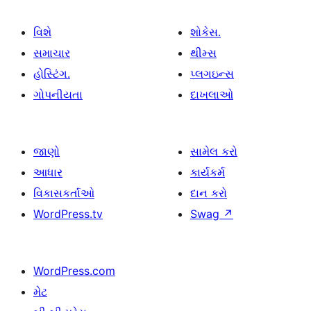
વિશે
શોકેસ.
સમાચાર
થીમ્સ
હોસ્ટિંગ.
પ્લગઇન્સ
ગોપનીયતા
દાખલાઓ
જાણો
સામેલ કરો
આધાર
કાર્યકર્મ
વિકાસકર્તાઓ
દાન કરો
WordPress.tv
Swag
↗
WordPress.com
મેટ