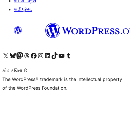
બી બી પ્રેસ
બડીપ્રેસ.
અમારા X (અગાઉ ટ્વિટર) એકાઉન્ટની મુલાકાત લો
અમારા Bluesky એકાઉન્ટની મુલાકાત લો
અમારા માસ્ટોડોન એકાઉન્ટની મુલાકાત લો
અમારા Threads એકાઉન્ટની મુલાકાત લો
અમારા ફેસબુક પેજની મુલાકાત લો
અમારા ઇન્સ્ટાગ્રામ એકાઉન્ટની મુલાકાત લો
અમારા LinkedIn એકાઉન્ટની મુલાકાત લો
અમારા TikTok એકાઉન્ટની મુલાકાત લો
અમારી YouTube ચેનલની મુલાકાત લો
અમારા Tumblr એકાઉન્ટની મુલાકાત લો
કોડ કવિતા છે.
The WordPress® trademark is the intellectual property
of the WordPress Foundation.