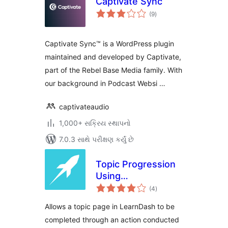
Captivate Sync
કુલ
(9
)
રેટિંગ્સ
Captivate Sync™ is a WordPress plugin
maintained and developed by Captivate,
part of the Rebel Base Media family. With
our background in Podcast Websi …
captivateaudio
1,000+ સક્રિય સ્થાપનો
7.0.3 સાથે પરીક્ષણ કર્યું છે
Topic Progression
Using
કુલ
Storyline/Captivate
(4
)
રેટિંગ્સ
for LearnDash
Allows a topic page in LearnDash to be
completed through an action conducted