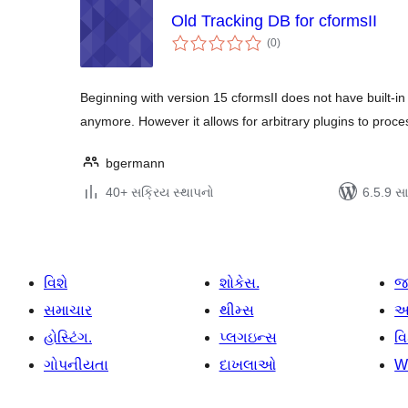
Old Tracking DB for cformsII
કુલ
(0
)
રેટિંગ્સ
Beginning with version 15 cformsII does not have built-i
anymore. However it allows for arbitrary plugins to proc
bgermann
40+ સક્રિય સ્થાપનો
6.5.9 સાથ
વિશે
શોકેસ.
જ
સમાચાર
થીમ્સ
આ
હોસ્ટિંગ.
પ્લગઇન્સ
વ
ગોપનીયતા
દાખલાઓ
W