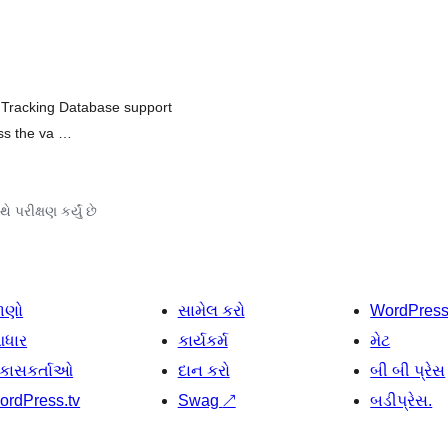
n Tracking Database support
ess the va …
ે પરીક્ષણ કર્યું છે
ાણો
સામેલ કરો
WordPres
ધાર
કાર્યકર્મ
મેટ
િકાસકર્તાઓ
દાન કરો
બી બી પ્રેસ
ordPress.tv
Swag
↗
બડીપ્રેસ.