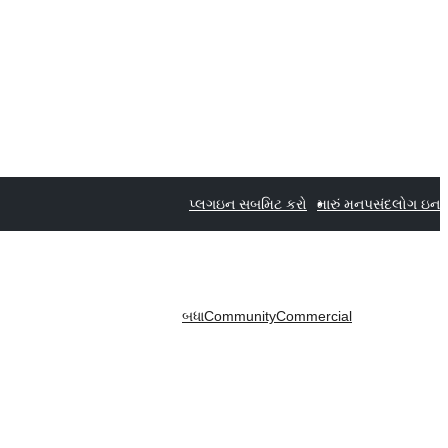
પ્લગઇન સબમિટ કરો
મારું મનપસંદ
લોગ ઇન
બધા
Community
Commercial