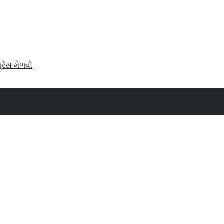
પ્રેસ મેળવો