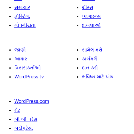
સમાચાર
થીમ્સ
હોસ્ટિંગ.
પ્લગઇન્સ
ગોપનીયતા
દાખલાઓ
જાણો
સામેલ કરો
આધાર
કાર્યકર્મ
વિકાસકર્તાઓ
દાન કરો
WordPress.tv
ભવિષ્ય માટે પાંચ
WordPress.com
મેટ
બી બી પ્રેસ
બડીપ્રેસ.