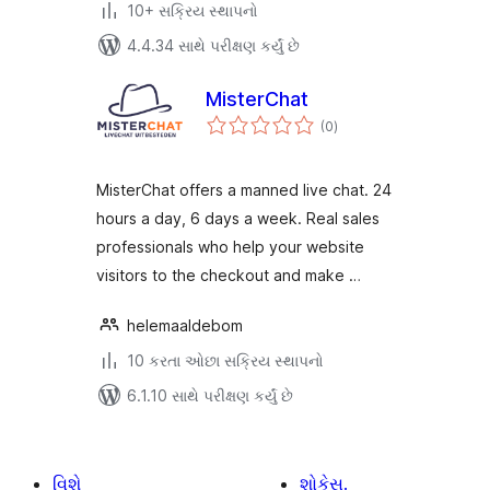
10+ સક્રિય સ્થાપનો
4.4.34 સાથે પરીક્ષણ કર્યું છે
MisterChat
કુલ
(0
)
રેટિંગ્સ
MisterChat offers a manned live chat. 24
hours a day, 6 days a week. Real sales
professionals who help your website
visitors to the checkout and make …
helemaaldebom
10 કરતા ઓછા સક્રિય સ્થાપનો
6.1.10 સાથે પરીક્ષણ કર્યું છે
વિશે
શોકેસ.