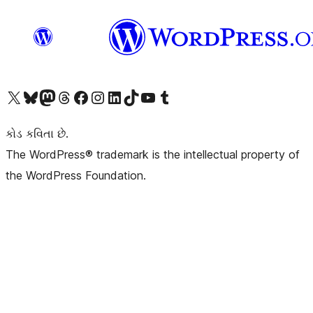
અમારા X (અગાઉ ટ્વિટર) એકાઉન્ટની મુલાકાત લો
અમારા Bluesky એકાઉન્ટની મુલાકાત લો
અમારા માસ્ટોડોન એકાઉન્ટની મુલાકાત લો
અમારા Threads એકાઉન્ટની મુલાકાત લો
અમારા ફેસબુક પેજની મુલાકાત લો
અમારા ઇન્સ્ટાગ્રામ એકાઉન્ટની મુલાકાત લો
અમારા LinkedIn એકાઉન્ટની મુલાકાત લો
અમારા TikTok એકાઉન્ટની મુલાકાત લો
અમારી YouTube ચેનલની મુલાકાત લો
અમારા Tumblr એકાઉન્ટની મુલાકાત લો
કોડ કવિતા છે.
The WordPress® trademark is the intellectual property of
the WordPress Foundation.