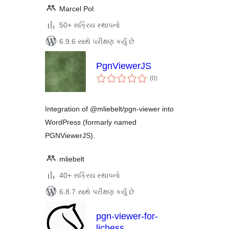
Marcel Pol
50+ સક્રિય સ્થાપનો
6.9.6 સાથે પરીક્ષણ કર્યું છે
PgnViewerJS
કુલ
(0
)
રેટિંગ્સ
Integration of @mliebelt/pgn-viewer into
WordPress (formarly named
PGNViewerJS).
mliebelt
40+ સક્રિય સ્થાપનો
6.8.7 સાથે પરીક્ષણ કર્યું છે
pgn-viewer-for-
lichess