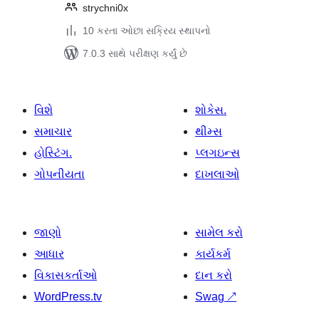
strychni0x
10 કરતા ઓછા સક્રિય સ્થાપનો
7.0.3 સાથે પરીક્ષણ કર્યું છે
વિશે
શોકેસ.
સમાચાર
થીમ્સ
હોસ્ટિંગ.
પ્લગઇન્સ
ગોપનીયતા
દાખલાઓ
જાણો
સામેલ કરો
આધાર
કાર્યકર્મ
વિકાસકર્તાઓ
દાન કરો
WordPress.tv
Swag
↗