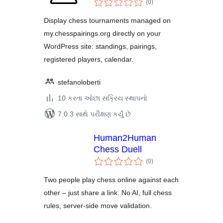
Showcase
(0
)
રેટિંગ્સ
Display chess tournaments managed on
my.chesspairings.org directly on your
WordPress site: standings, pairings,
registered players, calendar.
stefanoloberti
10 કરતા ઓછા સક્રિય સ્થાપનો
7.0.3 સાથે પરીક્ષણ કર્યું છે
Human2Human
Chess Duell
કુલ
(0
)
રેટિંગ્સ
Two people play chess online against each
other – just share a link. No AI, full chess
rules, server-side move validation.