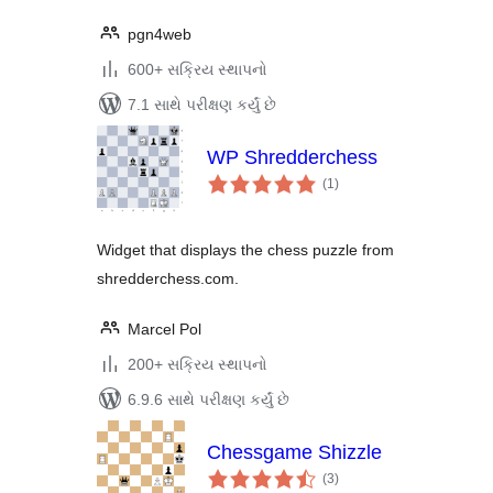
pgn4web
600+ સક્રિય સ્થાપનો
7.1 સાથે પરીક્ષણ કર્યું છે
WP Shredderchess
કુલ
(1
)
રેટિંગ્સ
Widget that displays the chess puzzle from
shredderchess.com.
Marcel Pol
200+ સક્રિય સ્થાપનો
6.9.6 સાથે પરીક્ષણ કર્યું છે
Chessgame Shizzle
કુલ
(3
)
રેટિંગ્સ