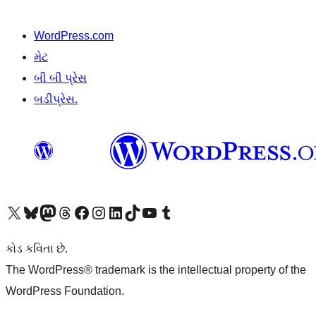
WordPress.com
મેટ
બી બી પ્રેસ
બડીપ્રેસ.
અમારા X (અગાઉ ટ્વિટર) એકાઉન્ટની મુલાકાત લો
અમારા Bluesky એકાઉન્ટની મુલાકાત લો
અમારા માસ્ટોડોન એકાઉન્ટની મુલાકાત લો
અમારા Threads એકાઉન્ટની મુલાકાત લો
અમારા ફેસબુક પેજની મુલાકાત લો
અમારા ઇન્સ્ટાગ્રામ એકાઉન્ટની મુલાકાત લો
અમારા LinkedIn એકાઉન્ટની મુલાકાત લો
અમારા TikTok એકાઉન્ટની મુલાકાત લો
અમારી YouTube ચેનલની મુલાકાત લો
અમારા Tumblr એકાઉન્ટની મુલાકાત લો
કોડ કવિતા છે.
The WordPress® trademark is the intellectual property of the
WordPress Foundation.