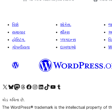
વિશે
શોકેસ.
જ
સમાચાર
થીમ્સ
આ
હોસ્ટિંગ.
પ્લગઇન્સ
વ
ગોપનીયતા
દાખલાઓ
W
અમારા X (અગાઉ ટ્વિટર) એકાઉન્ટની મુલાકાત લો
અમારા Bluesky એકાઉન્ટની મુલાકાત લો
અમારા માસ્ટોડોન એકાઉન્ટની મુલાકાત લો
અમારા Threads એકાઉન્ટની મુલાકાત લો
અમારા ફેસબુક પેજની મુલાકાત લો
અમારા ઇન્સ્ટાગ્રામ એકાઉન્ટની મુલાકાત લો
અમારા LinkedIn એકાઉન્ટની મુલાકાત લો
અમારા TikTok એકાઉન્ટની મુલાકાત લો
અમારી YouTube ચેનલની મુલાકાત લો
અમારા Tumblr એકાઉન્ટની મુલાકાત લો
કોડ કવિતા છે.
The WordPress® trademark is the intellectual property of 