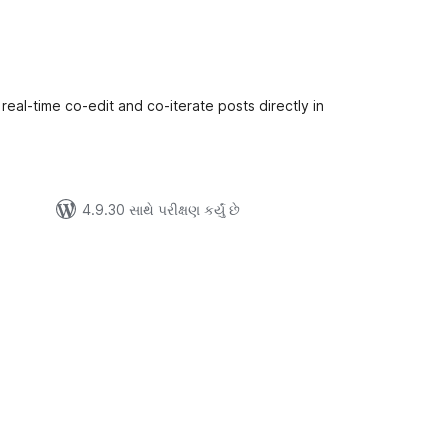
લ
િંગ્સ
al-time co-edit and co-iterate posts directly in
4.9.30 સાથે પરીક્ષણ કર્યું છે