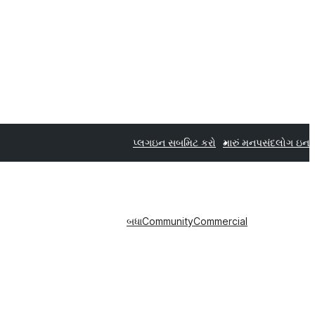
પ્લગઇન સબમિટ કરો
મારું મનપસંદ
લોગ ઇન
બધા
Community
Commercial