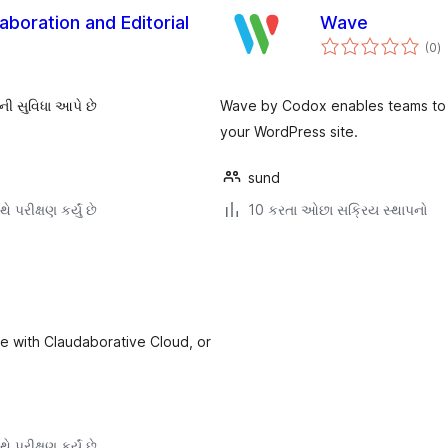
aboration and Editorial
Wave
કુ
(0
)
રેટ
ની સુવિધા આપે છે
Wave by Codox enables teams to re
your WordPress site.
sund
ે પરીક્ષણ કર્યું છે
10 કરતા ઓછા સક્રિય સ્થાપનો
se with Claudaborative Cloud, or
ે પરીક્ષણ કર્યું છે