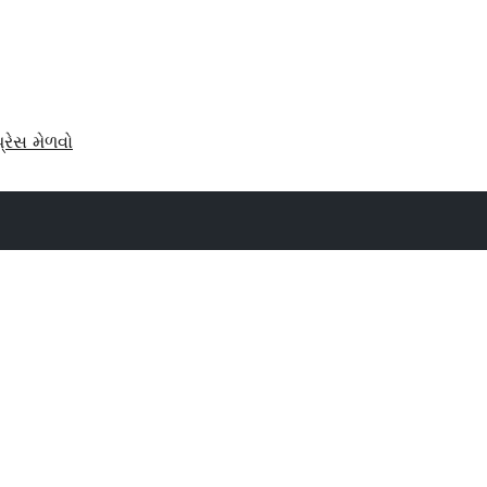
પ્રેસ મેળવો