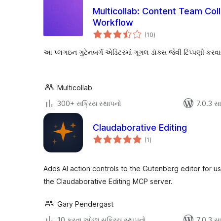
Multicollab: Content Team Coll
Workflow
કુલ
(10
)
રેટિંગ્સ
આ પ્લગઇન ગુટેનબર્ગ એડિટરમાં ગૂગલ ડૉક્સ જેવી ટિપ્પણી કરવા
Multicollab
300+ સક્રિય સ્થાપનો
7.0.3 સાથ
Claudaborative Editing
કુલ
(1
)
રેટિંગ્સ
Adds AI action controls to the Gutenberg editor for u
the Claudaborative Editing MCP server.
Gary Pendergast
10 કરતા ઓછા સક્રિય સ્થાપનો
7.0.3 સાથ