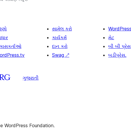
ાણો
સામેલ કરો
WordPres
ધાર
કાર્યકર્મ
મેટ
િકાસકર્તાઓ
દાન કરો
બી બી પ્રેસ
ordPress.tv
Swag
↗
બડીપ્રેસ.
ગુજરાતી
the WordPress Foundation.