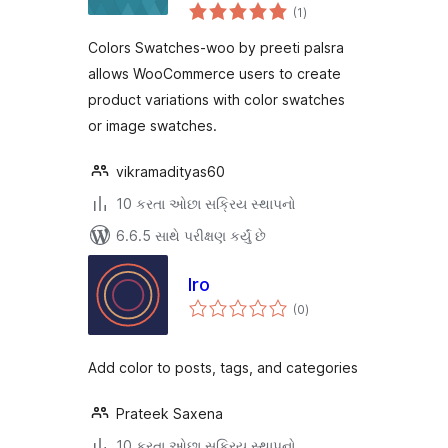
કુલ
Palsra
(1
)
રેટિંગ્સ
Colors Swatches-woo by preeti palsra
allows WooCommerce users to create
product variations with color swatches
or image swatches.
vikramadityas60
10 કરતા ઓછા સક્રિય સ્થાપનો
6.6.5 સાથે પરીક્ષણ કર્યું છે
Iro
કુલ
(0
)
રેટિંગ્સ
Add color to posts, tags, and categories
Prateek Saxena
10 કરતા ઓછા સક્રિય સ્થાપનો