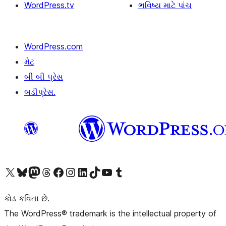
WordPress.tv
ભવિષ્ય માટે પાંચ
WordPress.com
મેટ
બી બી પ્રેસ
બડીપ્રેસ.
અમારા X (અગાઉ ટ્વિટર) એકાઉન્ટની મુલાકાત લો
અમારા Bluesky એકાઉન્ટની મુલાકાત લો
અમારા માસ્ટોડોન એકાઉન્ટની મુલાકાત લો
અમારા Threads એકાઉન્ટની મુલાકાત લો
અમારા ફેસબુક પેજની મુલાકાત લો
અમારા ઇન્સ્ટાગ્રામ એકાઉન્ટની મુલાકાત લો
અમારા LinkedIn એકાઉન્ટની મુલાકાત લો
અમારા TikTok એકાઉન્ટની મુલાકાત લો
અમારી YouTube ચેનલની મુલાકાત લો
અમારા Tumblr એકાઉન્ટની મુલાકાત લો
કોડ કવિતા છે.
The WordPress® trademark is the intellectual property of