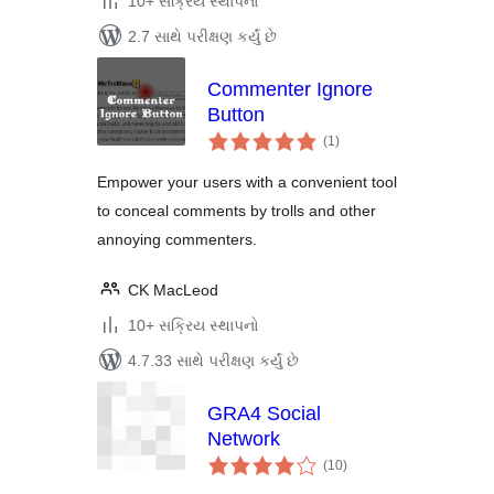
10+ સક્રિય સ્થાપનો
2.7 સાથે પરીક્ષણ કર્યું છે
Commenter Ignore
Button
કુલ
(1
)
રેટિંગ્સ
Empower your users with a convenient tool
to conceal comments by trolls and other
annoying commenters.
CK MacLeod
10+ સક્રિય સ્થાપનો
4.7.33 સાથે પરીક્ષણ કર્યું છે
GRA4 Social
Network
કુલ
(10
)
રેટિંગ્સ