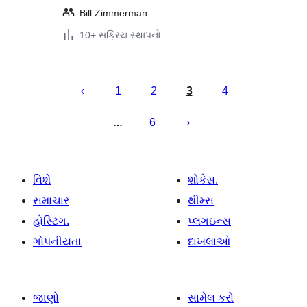
Bill Zimmerman
10+ સક્રિય સ્થાપનો
પોસ્ટ
પૃષ્ઠ
1
2
3
4
ક્રમાંકન
6
…
વિશે
શોકેસ.
સમાચાર
થીમ્સ
હોસ્ટિંગ.
પ્લગઇન્સ
ગોપનીયતા
દાખલાઓ
જાણો
સામેલ કરો