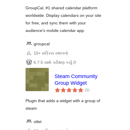
GroupCal, #1 shared calendar platform
worldwide. Display calendars on your site
for free, and sync them with your
audience's mobile calendar app.
groupcal
10+ સક્રિય સ્થાપનો
6.7.5 સાથે પરીક્ષણ કર્યું છે
Steam Community
Group Widget
કુલ
(1
)
રેટિંગ્સ
Plugin that adds a widget with a group of
steam
otlet