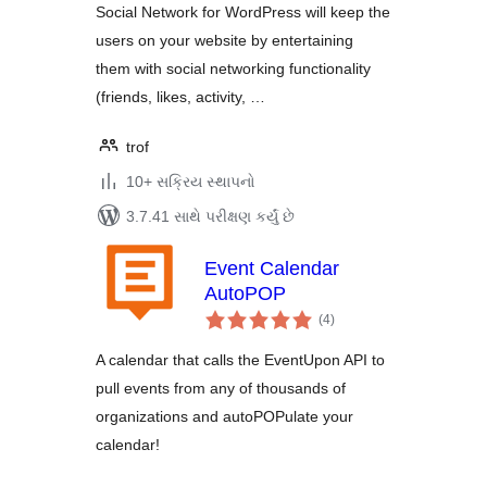
Social Network for WordPress will keep the
users on your website by entertaining
them with social networking functionality
(friends, likes, activity, …
trof
10+ સક્રિય સ્થાપનો
3.7.41 સાથે પરીક્ષણ કર્યું છે
Event Calendar
AutoPOP
કુલ
(4
)
રેટિંગ્સ
A calendar that calls the EventUpon API to
pull events from any of thousands of
organizations and autoPOPulate your
calendar!