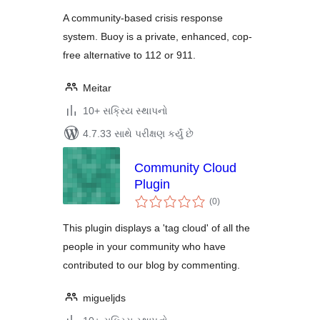
A community-based crisis response
system. Buoy is a private, enhanced, cop-
free alternative to 112 or 911.
Meitar
10+ સક્રિય સ્થાપનો
4.7.33 સાથે પરીક્ષણ કર્યું છે
Community Cloud
Plugin
કુલ
(0
)
રેટિંગ્સ
This plugin displays a 'tag cloud' of all the
people in your community who have
contributed to our blog by commenting.
migueljds