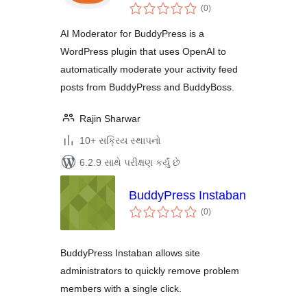
કુલ
(0
)
રેટિંગ્સ
AI Moderator for BuddyPress is a
WordPress plugin that uses OpenAI to
automatically moderate your activity feed
posts from BuddyPress and BuddyBoss.
Rajin Sharwar
10+ સક્રિય સ્થાપનો
6.2.9 સાથે પરીક્ષણ કર્યું છે
BuddyPress Instaban
કુલ
(0
)
રેટિંગ્સ
BuddyPress Instaban allows site
administrators to quickly remove problem
members with a single click.