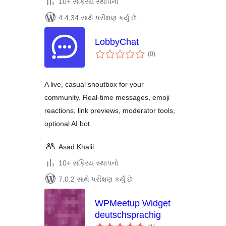
10+ સક્રિય સ્થાપનો
4.4.34 સાથે પરીક્ષણ કર્યું છે
LobbyChat
કુલ
(0
)
રેટિંગ્સ
A live, casual shoutbox for your
community. Real-time messages, emoji
reactions, link previews, moderator tools,
optional AI bot.
Asad Khalil
10+ સક્રિય સ્થાપનો
7.0.2 સાથે પરીક્ષણ કર્યું છે
WPMeetup Widget
deutschsprachig
કુલ