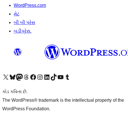
WordPress.com
મેટ
બી બી પ્રેસ
બડીપ્રેસ.
અમારા X (અગાઉ ટ્વિટર) એકાઉન્ટની મુલાકાત લો
અમારા Bluesky એકાઉન્ટની મુલાકાત લો
અમારા માસ્ટોડોન એકાઉન્ટની મુલાકાત લો
અમારા Threads એકાઉન્ટની મુલાકાત લો
અમારા ફેસબુક પેજની મુલાકાત લો
અમારા ઇન્સ્ટાગ્રામ એકાઉન્ટની મુલાકાત લો
અમારા LinkedIn એકાઉન્ટની મુલાકાત લો
અમારા TikTok એકાઉન્ટની મુલાકાત લો
અમારી YouTube ચેનલની મુલાકાત લો
અમારા Tumblr એકાઉન્ટની મુલાકાત લો
કોડ કવિતા છે.
The WordPress® trademark is the intellectual property of the
WordPress Foundation.