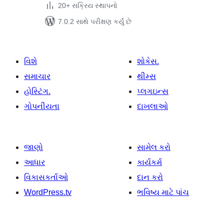
20+ સક્રિય સ્થાપનો
7.0.2 સાથે પરીક્ષણ કર્યું છે
વિશે
શોકેસ.
સમાચાર
થીમ્સ
હોસ્ટિંગ.
પ્લગઇન્સ
ગોપનીયતા
દાખલાઓ
જાણો
સામેલ કરો
આધાર
કાર્યકર્મ
વિકાસકર્તાઓ
દાન કરો
WordPress.tv
ભવિષ્ય માટે પાંચ